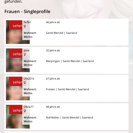
gefunden.
Frauen - Singleprofile
fixflirt
46 Jahre alt
sehen
Wohnort:
Sankt Wendel | Saarland
Motto:
Jatze
32 Jahre alt
sehen
Wohnort:
Marpingen | Sankt Wendel | Saarland
Motto:
Ute2016
67 Jahre alt
sehen
Wohnort:
Freisen | Sankt Wendel | Saarland
Motto:
Olivia77
48 Jahre alt
sehen
Wohnort:
Nohfelden | Sankt Wendel | Saarland
Motto: