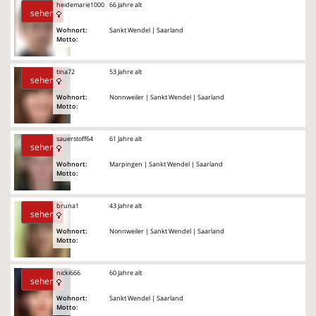
heidemarie1000
66 Jahre alt
sehen
Wohnort:
Sankt Wendel | Saarland
Motto:
tina72
53 Jahre alt
sehen
Wohnort:
Nonnweiler | Sankt Wendel | Saarland
Motto:
sauerstoff64
61 Jahre alt
sehen
Wohnort:
Marpingen | Sankt Wendel | Saarland
Motto:
bruna1
43 Jahre alt
sehen
Wohnort:
Nonnweiler | Sankt Wendel | Saarland
Motto:
nicki666
60 Jahre alt
sehen
Wohnort:
Sankt Wendel | Saarland
Motto: