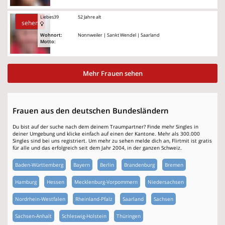
Liebes39
52 Jahre alt
sehen
Wohnort:
Nonnweiler | Sankt Wendel | Saarland
Motto:
Mehr Frauen sehen
Frauen aus den deutschen Bundesländern
Du bist auf der suche nach dem deinem Traumpartner? Finde mehr Singles in
deiner Umgebung und klicke einfach auf einen der Kantone. Mehr als 300.000
Singles sind bei uns registriert. Um mehr zu sehen melde dich an, Flirtmit ist gratis
für alle und das erfolgreich seit dem Jahr 2004, in der ganzen Schweiz.
Baden-Württemberg
Bayern
Berlin
Brandenburg
Bremen
Hamburg
Hessen
Mecklenburg-Vorpommern
Niedersachsen
Nordrhein-Westfalen
Rheinland-Pfalz
Saarland
Sachsen
Sachsen-Anhalt
Schleswig-Holstein
Thüringen