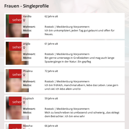
Frauen - Singleprofile
Vanillia
62 Jahre alt
sehen
Wohnort:
Rostock | Mecklenburg-Vorpommern
Motto:
Ich bin unkompliziert, jeden Tag gut gelaunt und offen für
Neues.
angila
61 Jahre alt
sehen
Wohnort:
Rostock | Mecklenburg-Vorpommern
Motto:
Bin gerne unterwegs in Großstädten und mag auch lange
Spaziergänge in der Natur. Ein gepfleg
Phialina
72 Jahre alt
sehen
Wohnort:
Rostock | Mecklenburg-Vorpommern
Motto:
Ich bin fröhlich, manchmal albern, liebe das Leben. Lese gern
und viel. Ich lebe allein und bi
cryptisch
59 Jahre alt
sehen
Wohnort:
Rostock | Mecklenburg-Vorpommern
Motto:
Mich zu beschreiben ist umfassend und schwierig...das obliegt
dem Betrachter. Ich bin eine sehr
Mascha-
66 Jahre alt