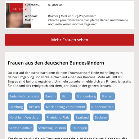
bienchen53
86 Jahre alt
sehen
Wohnort:
Rostock | Mecklenburg-Vorpommern
Motto:
ich lache gern,mit mir kann man pferde stehlen und wenn du
noch mehr wissen möchtes frage mich
Mehr Frauen sehen
Frauen aus den deutschen Bundesländern
Du bist auf der suche nach dem deinem Traumpartner? Finde mehr Singles in
deiner Umgebung und klicke einfach auf einen der Kantone. Mehr als 300.000
Singles sind bei uns registriert. Um mehr zu sehen melde dich an, Flirtmit ist gratis
für alle und das erfolgreich seit dem Jahr 2004, in der ganzen Schweiz.
Baden-Württemberg
Bayern
Berlin
Brandenburg
Bremen
Hamburg
Hessen
Mecklenburg-Vorpommern
Niedersachsen
Nordrhein-Westfalen
Rheinland-Pfalz
Saarland
Sachsen
Sachsen-Anhalt
Schleswig-Holstein
Thüringen
Finde auch du deine Traumpartnerin aus dem Raum Rostock, die