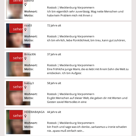
sehen
Dascha
Rostock | Mecklenburg-Vorpommern
Wohnort:
Ich bin eigentlich sehr zuverlässig. Mag nette Menschen und
Motto:
habe kein Problem mich mit ihnen z
rico03
72 Jahre alt
sehen
Wohnort:
Rostock | Mecklenburg-Vorpommern
Motto:
ich bin ehrlich, liebe Pünktlichkeit, bin treu, kann gut zuhören,
Brina306
37 Jahre alt
sehen
Wohnort:
Rostock | Mecklenburg-Vorpommern
Motto:
Eine fröhliche junge Mami, die es liebt mit ihrem Sohn die Welt zu
entdecken. Ich bin Aufgesc
babsy3
58 Jahre alt
sehen
Wohnort:
Rostock | Mecklenburg-Vorpommern
Motto:
Es gibt Menschen auf dieser Welt, die geben dir mit Worten und
Gesten soviel Wertvolles in eine
HEXEBABAJAGA
44 Jahre alt
sehen
Wohnort:
Rostock | Mecklenburg-Vorpommern
Motto:
bin frech und sage was ich denke...sarkasmus u ironie schaden
nie...spass muß einfach sein...