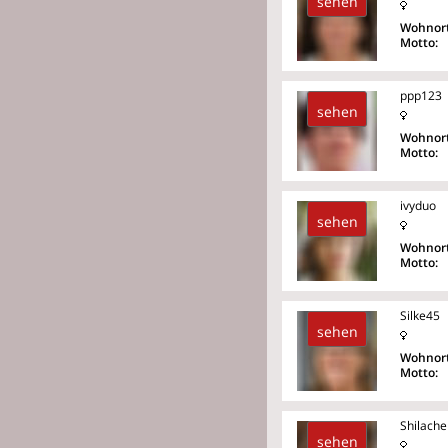
sehen
Wohnort
Motto:
ppp123
sehen
Wohnort
Motto:
ivyduo
sehen
Wohnort
Motto:
Silke45
sehen
Wohnort
Motto:
Shilache
sehen