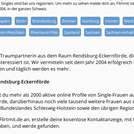
ingles sind bei uns registriert. Um mehr zu sehen melde dich an, Flirtmit ist 
2004, in der ganzen Schweiz.
ayern
Berlin
Brandenburg
Bremen
Hamburg
Hessen
Meck
ein-Westfalen
Rheinland-Pfalz
Saarland
Sachsen
Sachsen-Anhalt
 Traumpartnerin aus dem Raum Rendsburg-Eckernförde, die
eressiert ist. Wir vermitteln seit dem Jahr 2004 erfolgreich
en und täglich werden es mehr.
Rendsburg-Eckernförde
est du mehr als 2000 aktive online Profile von Single-Frauen
de, darüberhinaus noch viele tausend weitere Frauen aus
Bundeslandes Schleswig-Holstein sowie den übrigen Regio
Flirtmit.de an, erstelle deine kosenlose Kontaktanzeige, mi
ben, und werde gefunden.