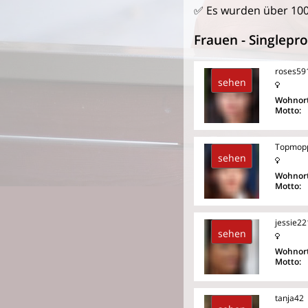
✅ Es wurden über 10
Frauen - Singlepro
roses59
sehen
Wohnort
Motto:
Topmop
sehen
Wohnort
Motto:
jessie22
sehen
Wohnort
Motto:
tanja42