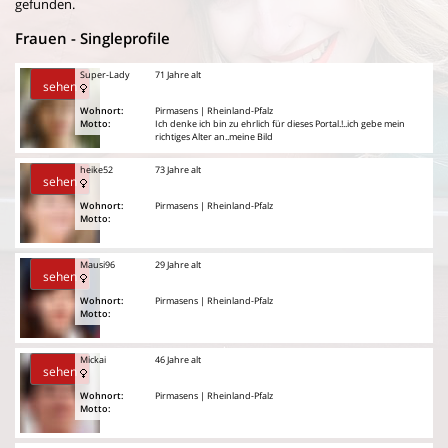
gefunden.
Frauen - Singleprofile
Super-Lady
71 Jahre alt
sehen
Wohnort:
Pirmasens | Rheinland-Pfalz
Motto:
Ich denke ich bin zu ehrlich für dieses Portal.!..ich gebe mein
richtiges Alter an..meine Bild
heike52
73 Jahre alt
sehen
Wohnort:
Pirmasens | Rheinland-Pfalz
Motto:
Mausi96
29 Jahre alt
sehen
Wohnort:
Pirmasens | Rheinland-Pfalz
Motto:
Mickai
46 Jahre alt
sehen
Wohnort:
Pirmasens | Rheinland-Pfalz
Motto: