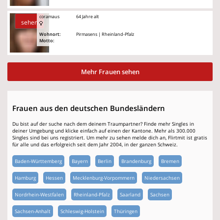
coramaus
64 Jahre alt
sehen
Wohnort:
Pirmasens | Rheinland-Pfalz
Motto:
Mehr Frauen sehen
Frauen aus den deutschen Bundesländern
Du bist auf der suche nach dem deinem Traumpartner? Finde mehr Singles in
deiner Umgebung und klicke einfach auf einen der Kantone. Mehr als 300.000
Singles sind bei uns registriert. Um mehr zu sehen melde dich an, Flirtmit ist gratis
für alle und das erfolgreich seit dem Jahr 2004, in der ganzen Schweiz.
Baden-Württemberg
Bayern
Berlin
Brandenburg
Bremen
Hamburg
Hessen
Mecklenburg-Vorpommern
Niedersachsen
Nordrhein-Westfalen
Rheinland-Pfalz
Saarland
Sachsen
Sachsen-Anhalt
Schleswig-Holstein
Thüringen