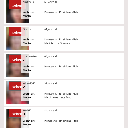
oma1963
63 Jahre alt
sehen
Wohnort:
Pirmasens | Rheinland-Pfalz
Motto:
Deecee
61 Jahre alt
sehen
Wohnort:
Pirmasens | Rheinland-Pfalz
Motto:
Ich liebe den Sommer.
ursulaerika
63 Jahre alt
sehen
Wohnort:
Pirmasens | Rheinland-Pfalz
Motto:
sabse2347
37 Jahre alt
sehen
Wohnort:
Pirmasens | Rheinland-Pfalz
Motto:
Ich bin eine nette Frau
Mel032
44 Jahre alt
sehen
Wohnort:
Pirmasens | Rheinland-Pfalz
Motto: