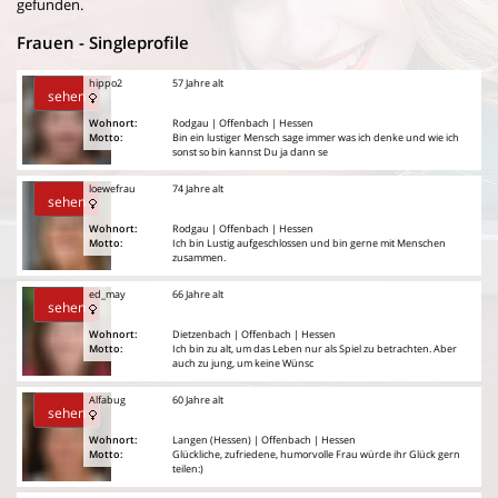
gefunden.
Frauen - Singleprofile
hippo2
57 Jahre alt
sehen
Wohnort:
Rodgau | Offenbach | Hessen
Motto:
Bin ein lustiger Mensch sage immer was ich denke und wie ich
sonst so bin kannst Du ja dann se
loewefrau
74 Jahre alt
sehen
Wohnort:
Rodgau | Offenbach | Hessen
Motto:
Ich bin Lustig aufgeschlossen und bin gerne mit Menschen
zusammen.
ed_may
66 Jahre alt
sehen
Wohnort:
Dietzenbach | Offenbach | Hessen
Motto:
Ich bin zu alt, um das Leben nur als Spiel zu betrachten. Aber
auch zu jung, um keine Wünsc
Alfabug
60 Jahre alt
sehen
Wohnort:
Langen (Hessen) | Offenbach | Hessen
Motto:
Glückliche, zufriedene, humorvolle Frau würde ihr Glück gern
teilen:)