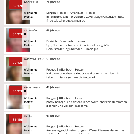
Gabriele50
74 Jahre alt
sehen
Wohnort:
Langen (Hessen) | Offenbach | Hessen
Motto:
Bin eine treue, humorvolle und Zuverlässige Person. Den Rest
finde selbst heraus, da man sich
sassette20
61 Jahre alt
sehen
Wohnort:
Dreieich | Offenbach | Hessen
Motto:
Ups, über sich selber schreiben, ist wohl die größte
Herausforderung überhaupt. Bin ein gut
Waagefrau1967
58 Jahre alt
sehen
Wohnort:
Rodgau | Offenbach | Hessen
Motto:
Habe zwei erwachsene Kinder die aber nicht mehr bei mir
Leben. Ich fahre gern mit dir Motorrad
-liebenswert-
44 Jahre alt
sehen
Wohnort:
Rodgau | Offenbach | Hessen
Motto:
positiv bekloppt und absolut liebenswert - aber kein dummchen
;) ehrlich und vielleicht manchma
vb758
67 Jahre alt
sehen
Wohnort:
Rodgau | Offenbach | Hessen
Motto:
Andere sagen, ich sei ein ungeschliffener Diamant, der nur den