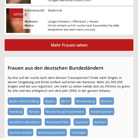
richtigen Menschen braucht, um i
kuschelmaus87
38 Jahre alt
sehen
Wohnort:
Langen (Hessen) | Offenbach | Hessen
Motto:
Ich bin einfach auf drr suche nach frauenliebe Sie sollte
akzeptieren das mein mann uns zusc
Mehr Frauen sehen
Frauen aus den deutschen Bundesländern
Du bist auf der suche nach dem deinem Traumpartner? Finde mehr Singles in
deiner Umgebung und klicke einfach auf einen der Kantone. Mehr als 300.000
Singles sind bei uns registriert. Um mehr zu sehen melde dich an, Flirtmit ist gratis
für alle und das erfolgreich seit dem Jahr 2004, in der ganzen Schweiz.
Baden-Württemberg
Bayern
Berlin
Brandenburg
Bremen
Hamburg
Hessen
Mecklenburg-Vorpommern
Niedersachsen
Nordrhein-Westfalen
Rheinland-Pfalz
Saarland
Sachsen
Sachsen-Anhalt
Schleswig-Holstein
Thüringen