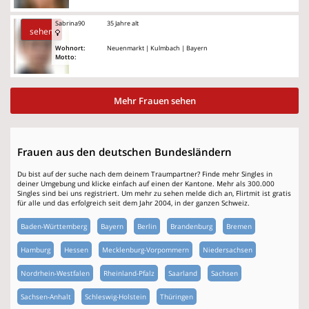
Sabrina90
35 Jahre alt
sehen
Wohnort:
Neuenmarkt | Kulmbach | Bayern
Motto:
Mehr Frauen sehen
Frauen aus den deutschen Bundesländern
Du bist auf der suche nach dem deinem Traumpartner? Finde mehr Singles in
deiner Umgebung und klicke einfach auf einen der Kantone. Mehr als 300.000
Singles sind bei uns registriert. Um mehr zu sehen melde dich an, Flirtmit ist gratis
für alle und das erfolgreich seit dem Jahr 2004, in der ganzen Schweiz.
Baden-Württemberg
Bayern
Berlin
Brandenburg
Bremen
Hamburg
Hessen
Mecklenburg-Vorpommern
Niedersachsen
Nordrhein-Westfalen
Rheinland-Pfalz
Saarland
Sachsen
Sachsen-Anhalt
Schleswig-Holstein
Thüringen