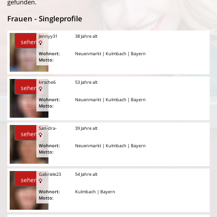
gefunden.
Frauen - Singleprofile
Jennyy31
38 Jahre alt
sehen
Wohnort:
Neuenmarkt | Kulmbach | Bayern
Motto:
kirsche6
53 Jahre alt
sehen
Wohnort:
Neuenmarkt | Kulmbach | Bayern
Motto:
San-dra-
39 Jahre alt
sehen
Wohnort:
Neuenmarkt | Kulmbach | Bayern
Motto:
Gabriele23
54 Jahre alt
sehen
Wohnort:
Kulmbach | Bayern
Motto: