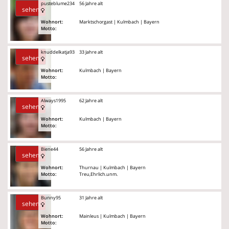
pusteblume234
56 Jahre alt
sehen
Wohnort:
Marktschorgast | Kulmbach | Bayern
Motto:
knuddelkatja93
33 Jahre alt
sehen
Wohnort:
Kulmbach | Bayern
Motto:
Always1995
62 Jahre alt
sehen
Wohnort:
Kulmbach | Bayern
Motto:
Biene44
56 Jahre alt
sehen
Wohnort:
Thurnau | Kulmbach | Bayern
Motto:
Treu,Ehrlich.unm.
Bunny95
31 Jahre alt
sehen
Wohnort:
Mainleus | Kulmbach | Bayern
Motto: