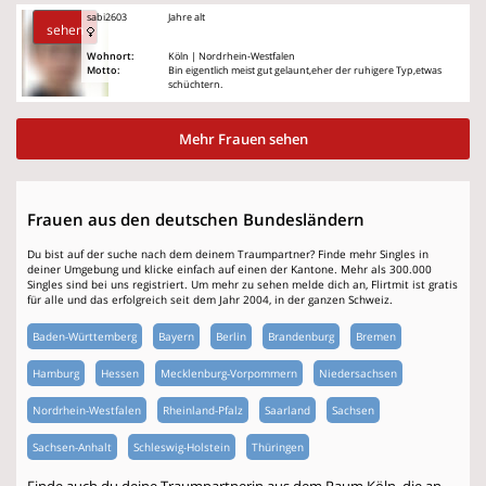
sabi2603
Jahre alt
sehen
Wohnort:
Köln | Nordrhein-Westfalen
Motto:
Bin eigentlich meist gut gelaunt,eher der ruhigere Typ,etwas
schüchtern.
Mehr Frauen sehen
Frauen aus den deutschen Bundesländern
Du bist auf der suche nach dem deinem Traumpartner? Finde mehr Singles in
deiner Umgebung und klicke einfach auf einen der Kantone. Mehr als 300.000
Singles sind bei uns registriert. Um mehr zu sehen melde dich an, Flirtmit ist gratis
für alle und das erfolgreich seit dem Jahr 2004, in der ganzen Schweiz.
Baden-Württemberg
Bayern
Berlin
Brandenburg
Bremen
Hamburg
Hessen
Mecklenburg-Vorpommern
Niedersachsen
Nordrhein-Westfalen
Rheinland-Pfalz
Saarland
Sachsen
Sachsen-Anhalt
Schleswig-Holstein
Thüringen
Finde auch du deine Traumpartnerin aus dem Raum Köln, die an