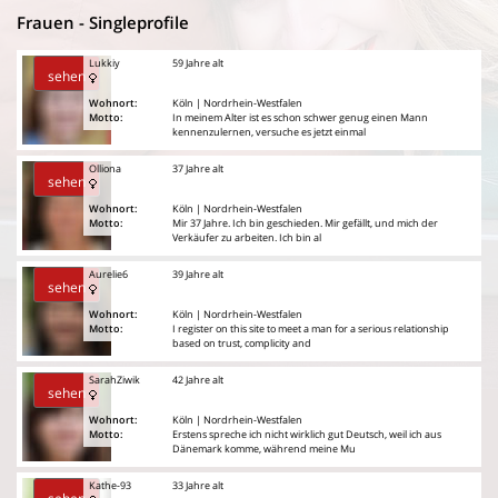
Frauen - Singleprofile
Lukkiy
59 Jahre alt
sehen
Wohnort:
Köln | Nordrhein-Westfalen
Motto:
In meinem Alter ist es schon schwer genug einen Mann
kennenzulernen, versuche es jetzt einmal
Olliona
37 Jahre alt
sehen
Wohnort:
Köln | Nordrhein-Westfalen
Motto:
Mir 37 Jahre. Ich bin geschieden. Mir gefällt, und mich der
Verkäufer zu arbeiten. Ich bin al
Aurelie6
39 Jahre alt
sehen
Wohnort:
Köln | Nordrhein-Westfalen
Motto:
I register on this site to meet a man for a serious relationship
based on trust, complicity and
SarahZiwik
42 Jahre alt
sehen
Wohnort:
Köln | Nordrhein-Westfalen
Motto:
Erstens spreche ich nicht wirklich gut Deutsch, weil ich aus
Dänemark komme, während meine Mu
Kathe-93
33 Jahre alt