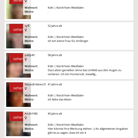
sehen
Wohnort:
Köln | Nordrhein-Westfalen
Motto:
.
syff
52 Jahre alt
sehen
Wohnort:
Köln | Nordrhein-Westfalen
Motto:
ich bin keine Frau für Anfänger
patty49
58 Jahre alt
sehen
Wohnort:
Köln | Nordrhein-Westfalen
Motto:
Das Leben genießen ohne das Umfeld aus den Augen zu
verlieren. Ich bin Humorvoll , Gesellig ,
NeuesErleben31
41 Jahre alt
sehen
Wohnort:
Köln | Nordrhein-Westfalen
Motto:
ich liebe das leben
AndIrFi80
45 Jahre alt
sehen
Wohnort:
Köln | Nordrhein-Westfalen
Motto:
Hier könnte Ihre Werbung stehen :-) An allgemeinen Angaben
gibt es zu sagen, dass ich ein k