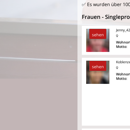
✅ Es wurden über 10
Frauen - Singlepro
Jenny_42
sehen
Wohnort
Motto:
Koblenze
sehen
Wohnort
Motto: