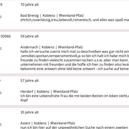
99
70 Jahre alt
Bad Breisig | Koblenz | Rheinland-Pfalz
:
ehrlich,zuverlässig,treu,liebevoll,romantisch, und alles was spaß m
150966
59 Jahre alt
Andernach | Koblenz | Rheinland-Pfalz
:
hallo ich versuche zuerst mich mal zu beschreiben was gar nicht einfa
,sensibel,spontan,temperamentvoll,ja so bin ich halt ich habe mich
freunde zu finden vieleicht zusammen lachen u.s.w. aber man kan
unternehmen mit freunden und die hoffe ich hier zu finden also leut
bekommt eine antwort ohne bild keine antwort --ich suche auf keinen
y
57 Jahre alt
Herdorf | Koblenz | Rheinland-Pfalz
:
Ich bin eine Lebensfrohe Frau die mit beiden Beinen im leben steh
Kopf
35 Jahre alt
Astert | Koblenz | Rheinland-Pfalz
:
nun ich bin hier auf der ungewöhnlichen Suche nach einem zweite