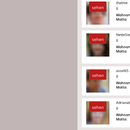
thatme
sehen
Wohnort
Motto:
NetteSi
sehen
Wohnort
Motto:
assel65
sehen
Wohnort
Motto:
Adriana
sehen
Wohnort
Motto: