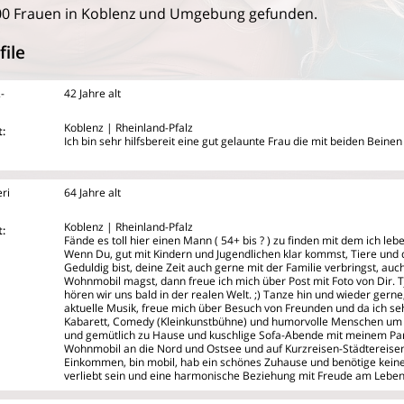
00 Frauen in Koblenz und Umgebung gefunden.
file
-
42 Jahre alt
Koblenz | Rheinland-Pfalz
:
Ich bin sehr hilfsbereit eine gut gelaunte Frau die mit beiden Beine
ri
64 Jahre alt
Koblenz | Rheinland-Pfalz
:
Fände es toll hier einen Mann ( 54+ bis ? ) zu finden mit dem ich l
Wenn Du, gut mit Kindern und Jugendlichen klar kommst, Tiere und 
Geduldig bist, deine Zeit auch gerne mit der Familie verbringst, au
Wohnmobil magst, dann freue ich mich über Post mit Foto von Dir. Tj
hören wir uns bald in der realen Welt. ;) Tanze hin und wieder gerne,
aktuelle Musik, freue mich über Besuch von Freunden und da ich se
Kabarett, Comedy (Kleinkunstbühne) und humorvolle Menschen um m
und gemütlich zu Hause und kuschlige Sofa-Abende mit meinem Par
Wohnmobil an die Nord und Ostsee und auf Kurzreisen-Städtereisen
Einkommen, bin mobil, hab ein schönes Zuhause und benötige kein
verliebt sein und eine harmonische Beziehung mit Freude am Lebe