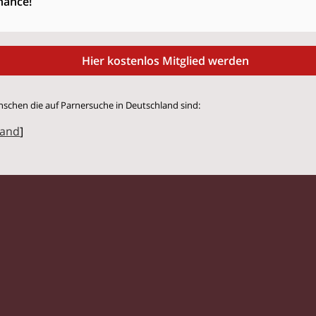
hance!
Hier kostenlos Mitglied werden
nschen die auf Parnersuche in Deutschland sind:
land
]
© 2026 Flirtmit.de |
Impressum
|
Datenschutz