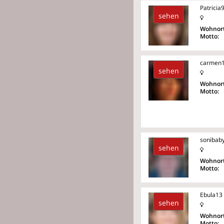
Patricia
sehen
Wohnort
Motto:
carmen
sehen
Wohnort
Motto:
sonibab
sehen
Wohnort
Motto:
Ebula13
sehen
Wohnort
Motto: