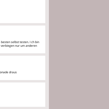
 besten selbst testen. I
ch bin
ht verbiegen nur um anderen
monade draus