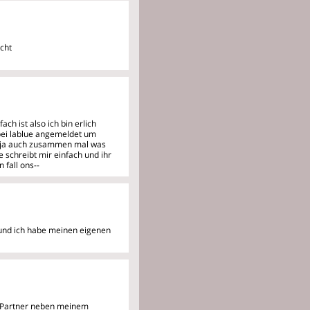
acht
ch ist also ich bin erlich
 bei lablue angemeldet um
n ja auch zusammen mal was
e schreibt mir einfach und ihr
 fall ons--
t,und ich habe meinen eigenen
n Partner neben meinem