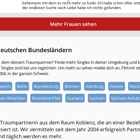
Eehemann
mit dem es nicht mehr so funkt. Ich habe schon öfter a
der endlosen Suche nach Liebe habe ich nichts gefunden.
Mehr Frauen sehen
deutschen Bundesländern
h dem deinem Traumpartner? Finde mehr Singles in deiner Umgebung und kli
ingles sind bei uns registriert. Um mehr zu sehen melde dich an, Flirtmit ist 
2004, in der ganzen Schweiz.
ayern
Berlin
Brandenburg
Bremen
Hamburg
Hessen
Meck
ein-Westfalen
Rheinland-Pfalz
Saarland
Sachsen
Sachsen-Anhalt
 Traumpartnerin aus dem Raum Koblenz, die an einer Bezi
iert ist. Wir vermitteln seit dem Jahr 2004 erfolgreich Part
d täglich werden es mehr.