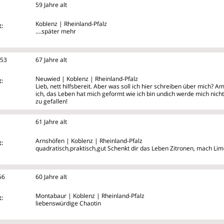
59 Jahre alt
Koblenz | Rheinland-Pfalz
:
....später mehr
e53
67 Jahre alt
Neuwied | Koblenz | Rheinland-Pfalz
:
Lieb, nett hilfsbereit. Aber was soll ich hier schreiben über mich? Am
ich, das Leben hat mich geformt wie ich bin undich werde mich nic
zu gefallen!
61 Jahre alt
Arnshöfen | Koblenz | Rheinland-Pfalz
:
quadratisch,praktisch,gut Schenkt dir das Leben Zitronen, mach Li
66
60 Jahre alt
Montabaur | Koblenz | Rheinland-Pfalz
:
liebenswürdige Chaotin