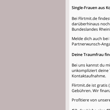
Single-Frauen aus K
Bei Flirtmit.de find
darüberhinaus noch 
Bundeslandes Rheinl
Melde dich auch bei 
Partnerwunsch-Anga
Deine Traumfrau fi
Bei uns kannst du mi
unkompliziert deine 
Kontaktaufnahme.
Flirtmit.de ist grati
Gebühren. Wir finan
Profitiere von unsere