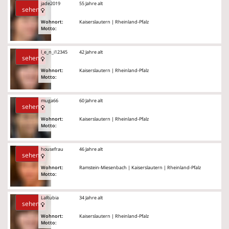
jade2019
55 Jahre alt
sehen
Wohnort:
Kaiserslautern | Rheinland-Pfalz
Motto:
l_e_n_i12345
42 Jahre alt
sehen
Wohnort:
Kaiserslautern | Rheinland-Pfalz
Motto:
muga66
60 Jahre alt
sehen
Wohnort:
Kaiserslautern | Rheinland-Pfalz
Motto:
housefrau
46 Jahre alt
sehen
Wohnort:
Ramstein-Miesenbach | Kaiserslautern | Rheinland-Pfalz
Motto:
LaRubia
34 Jahre alt
sehen
Wohnort:
Kaiserslautern | Rheinland-Pfalz
Motto: