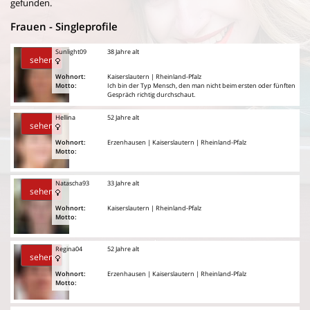
gefunden.
Frauen - Singleprofile
Sunlight09
38 Jahre alt
sehen
Wohnort:
Kaiserslautern | Rheinland-Pfalz
Motto:
Ich bin der Typ Mensch, den man nicht beim ersten oder fünften
Gespräch richtig durchschaut.
Hellina
52 Jahre alt
sehen
Wohnort:
Erzenhausen | Kaiserslautern | Rheinland-Pfalz
Motto:
Natascha93
33 Jahre alt
sehen
Wohnort:
Kaiserslautern | Rheinland-Pfalz
Motto:
Regina04
52 Jahre alt
sehen
Wohnort:
Erzenhausen | Kaiserslautern | Rheinland-Pfalz
Motto: