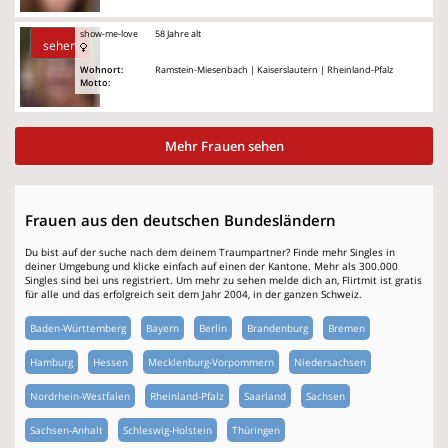
show-me-love
58 Jahre alt
sehen
Wohnort:
Ramstein-Miesenbach | Kaiserslautern | Rheinland-Pfalz
Motto:
Mehr Frauen sehen
Frauen aus den deutschen Bundesländern
Du bist auf der suche nach dem deinem Traumpartner? Finde mehr Singles in
deiner Umgebung und klicke einfach auf einen der Kantone. Mehr als 300.000
Singles sind bei uns registriert. Um mehr zu sehen melde dich an, Flirtmit ist gratis
für alle und das erfolgreich seit dem Jahr 2004, in der ganzen Schweiz.
Baden-Württemberg
Bayern
Berlin
Brandenburg
Bremen
Hamburg
Hessen
Mecklenburg-Vorpommern
Niedersachsen
Nordrhein-Westfalen
Rheinland-Pfalz
Saarland
Sachsen
Sachsen-Anhalt
Schleswig-Holstein
Thüringen