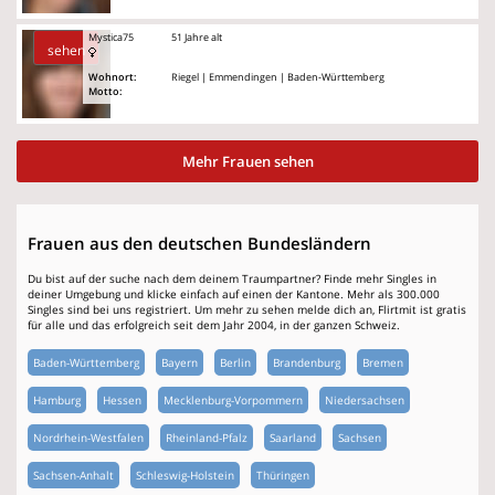
Mystica75
51 Jahre alt
sehen
Wohnort:
Riegel | Emmendingen | Baden-Württemberg
Motto:
Mehr Frauen sehen
Frauen aus den deutschen Bundesländern
Du bist auf der suche nach dem deinem Traumpartner? Finde mehr Singles in
deiner Umgebung und klicke einfach auf einen der Kantone. Mehr als 300.000
Singles sind bei uns registriert. Um mehr zu sehen melde dich an, Flirtmit ist gratis
für alle und das erfolgreich seit dem Jahr 2004, in der ganzen Schweiz.
Baden-Württemberg
Bayern
Berlin
Brandenburg
Bremen
Hamburg
Hessen
Mecklenburg-Vorpommern
Niedersachsen
Nordrhein-Westfalen
Rheinland-Pfalz
Saarland
Sachsen
Sachsen-Anhalt
Schleswig-Holstein
Thüringen