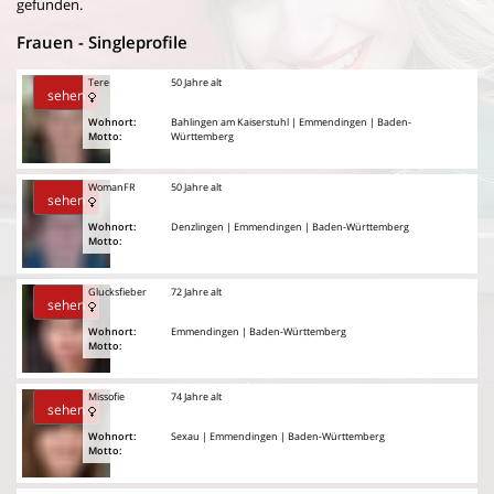
gefunden.
Frauen - Singleprofile
Tere
50 Jahre alt
sehen
Wohnort:
Bahlingen am Kaiserstuhl | Emmendingen | Baden-
Motto:
Württemberg
WomanFR
50 Jahre alt
sehen
Wohnort:
Denzlingen | Emmendingen | Baden-Württemberg
Motto:
Glucksfieber
72 Jahre alt
sehen
Wohnort:
Emmendingen | Baden-Württemberg
Motto:
Missofie
74 Jahre alt
sehen
Wohnort:
Sexau | Emmendingen | Baden-Württemberg
Motto: