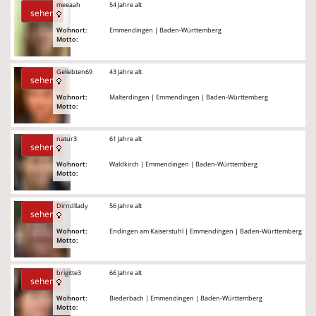
meeaah
54 Jahre alt
sehen
Wohnort:
Emmendingen | Baden-Württemberg
Motto:
Geliebten69
43 Jahre alt
sehen
Wohnort:
Malterdingen | Emmendingen | Baden-Württemberg
Motto:
natur3
61 Jahre alt
sehen
Wohnort:
Waldkirch | Emmendingen | Baden-Württemberg
Motto:
Dirndllady
56 Jahre alt
sehen
Wohnort:
Endingen am Kaiserstuhl | Emmendingen | Baden-Württemberg
Motto:
brigitte3
66 Jahre alt
sehen
Wohnort:
Biederbach | Emmendingen | Baden-Württemberg
Motto: