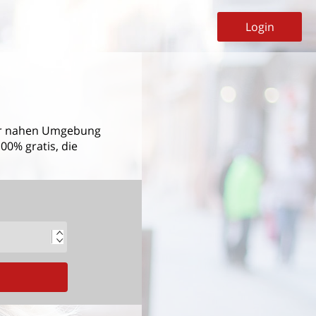
Login
r nahen Umgebung
00% gratis, die
G