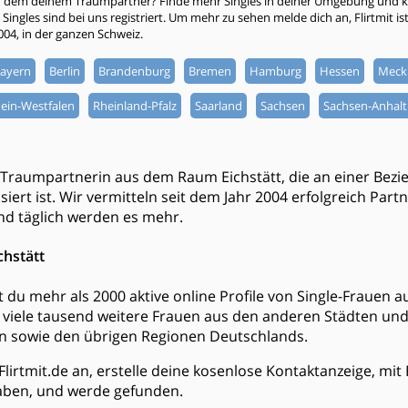
h dem deinem Traumpartner? Finde mehr Singles in deiner Umgebung und kli
ingles sind bei uns registriert. Um mehr zu sehen melde dich an, Flirtmit ist 
2004, in der ganzen Schweiz.
ayern
Berlin
Brandenburg
Bremen
Hamburg
Hessen
Meck
ein-Westfalen
Rheinland-Pfalz
Saarland
Sachsen
Sachsen-Anhalt
 Traumpartnerin aus dem Raum Eichstätt, die an einer Bez
iert ist. Wir vermitteln seit dem Jahr 2004 erfolgreich Part
d täglich werden es mehr.
chstätt
est du mehr als 2000 aktive online Profile von Single-Frauen
viele tausend weitere Frauen aus den anderen Städten u
n sowie den übrigen Regionen Deutschlands.
Flirtmit.de an, erstelle deine kosenlose Kontaktanzeige, mi
ben, und werde gefunden.