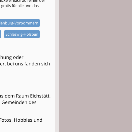
cke einfach auf einen der
gratis für alle und das
lenburg-Vorpommern
Schleswig-Holstein
iehung oder
ner, bei uns fanden sich
 aus dem Raum Eichstätt,
nd Gemeinden des
t Fotos, Hobbies und