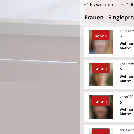
✅ Es wurden über 100
Frauen - Singlepro
Teresa
sehen
Wohnort
Motto:
Traumb
sehen
Wohnort
Motto:
vera068
sehen
Wohnort
Motto:
hallowe