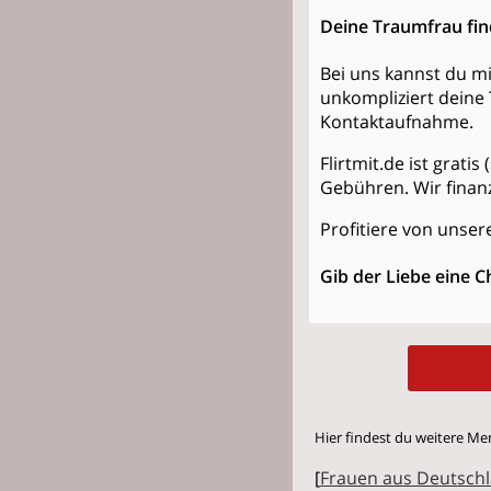
Deine Traumfrau fi
Bei uns kannst du mi
unkompliziert deine 
Kontaktaufnahme.
Flirtmit.de ist grati
Gebühren. Wir finan
Profitiere von unsere
Gib der Liebe eine C
Hier findest du weitere Me
[
Frauen aus Deutsch