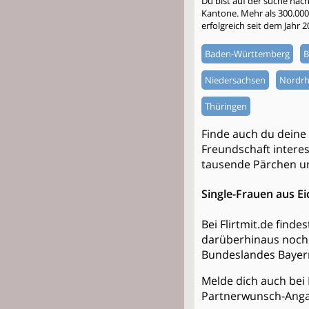
Du bist auf der suche nac
Kantone. Mehr als 300.000 S
erfolgreich seit dem Jahr 
Baden-Württemberg
B
Niedersachsen
Nordrh
Thüringen
Finde auch du deine
Freundschaft interess
tausende Pärchen un
Single-Frauen aus Ei
Bei Flirtmit.de find
darüberhinaus noch 
Bundeslandes Bayer
Melde dich auch bei 
Partnerwunsch-Anga