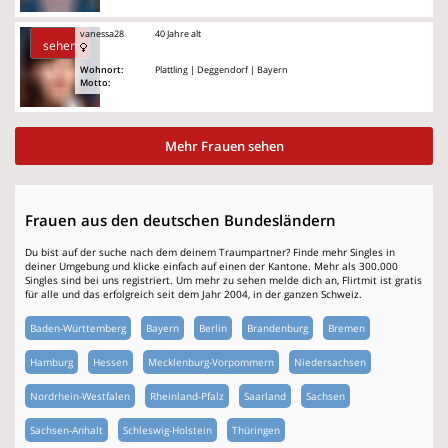
vanessa28
40 Jahre alt
sehen
Wohnort:
Plattling | Deggendorf | Bayern
Motto:
Mehr Frauen sehen
Frauen aus den deutschen Bundesländern
Du bist auf der suche nach dem deinem Traumpartner? Finde mehr Singles in
deiner Umgebung und klicke einfach auf einen der Kantone. Mehr als 300.000
Singles sind bei uns registriert. Um mehr zu sehen melde dich an, Flirtmit ist gratis
für alle und das erfolgreich seit dem Jahr 2004, in der ganzen Schweiz.
Baden-Württemberg
Bayern
Berlin
Brandenburg
Bremen
Hamburg
Hessen
Mecklenburg-Vorpommern
Niedersachsen
Nordrhein-Westfalen
Rheinland-Pfalz
Saarland
Sachsen
Sachsen-Anhalt
Schleswig-Holstein
Thüringen