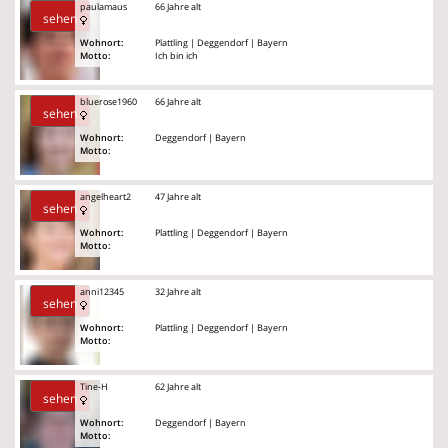
paulamaus
66 Jahre alt
sehen
Wohnort:
Plattling | Deggendorf | Bayern
Motto:
Ich bin ich
bluerose1960
66 Jahre alt
sehen
Wohnort:
Deggendorf | Bayern
Motto:
angelheart2
47 Jahre alt
sehen
Wohnort:
Plattling | Deggendorf | Bayern
Motto:
anni12345
32 Jahre alt
sehen
Wohnort:
Plattling | Deggendorf | Bayern
Motto:
Tine-H
62 Jahre alt
sehen
Wohnort:
Deggendorf | Bayern
Motto: