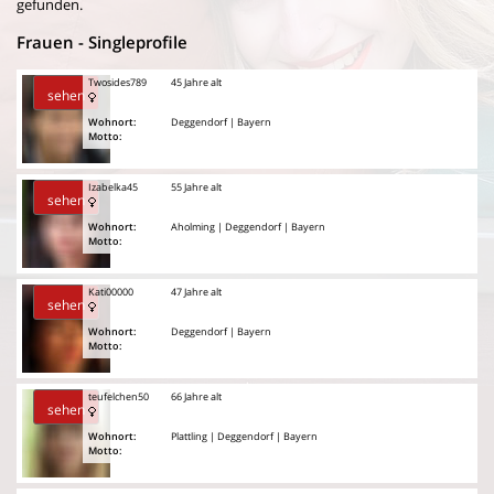
gefunden.
Frauen - Singleprofile
Twosides789
45 Jahre alt
sehen
Wohnort:
Deggendorf | Bayern
Motto:
Izabelka45
55 Jahre alt
sehen
Wohnort:
Aholming | Deggendorf | Bayern
Motto:
Kati00000
47 Jahre alt
sehen
Wohnort:
Deggendorf | Bayern
Motto:
teufelchen50
66 Jahre alt
sehen
Wohnort:
Plattling | Deggendorf | Bayern
Motto: