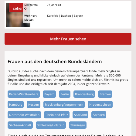
Margaritta
77 Jahre alt
sehen
Wohnort:
Karlsfeld | Dachau | Bayern
Motto:
Mehr Frauen sehen
Frauen aus den deutschen Bundesländern
Du bist auf der suche nach dem deinem Traumpartner? Finde mehr Singles in
deiner Umgebung und klicke einfach auf einen der Kantone. Mehr als 300.000
Singles sind bei uns registriert. Um mehr zu sehen melde dich an, Flirtmit ist gratis
für alle und das erfolgreich seit dem Jahr 2004, in der ganzen Schweiz.
Baden-Württemberg
Bayern
Berlin
Brandenburg
Bremen
Hamburg
Hessen
Mecklenburg-Vorpommern
Niedersachsen
Nordrhein-Westfalen
Rheinland-Pfalz
Saarland
Sachsen
Sachsen-Anhalt
Schleswig-Holstein
Thüringen
Finde auch du deine Traumpartnerin aus dem Raum Dachau, die