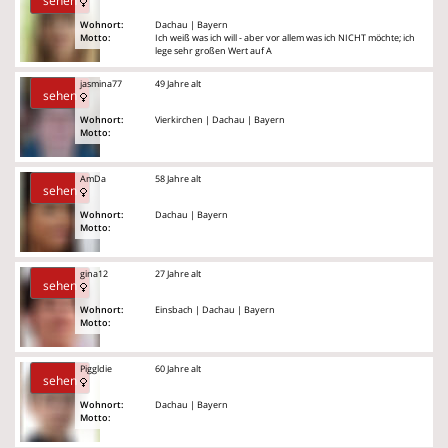
sehen
Wohnort:
Dachau | Bayern
Motto:
Ich weiß was ich will - aber vor allem was ich NICHT möchte; ich
lege sehr großen Wert auf A
jasmina77
49 Jahre alt
sehen
Wohnort:
Vierkirchen | Dachau | Bayern
Motto:
AmDa
58 Jahre alt
sehen
Wohnort:
Dachau | Bayern
Motto:
gina12
27 Jahre alt
sehen
Wohnort:
Einsbach | Dachau | Bayern
Motto:
Piggldie
60 Jahre alt
sehen
Wohnort:
Dachau | Bayern
Motto: