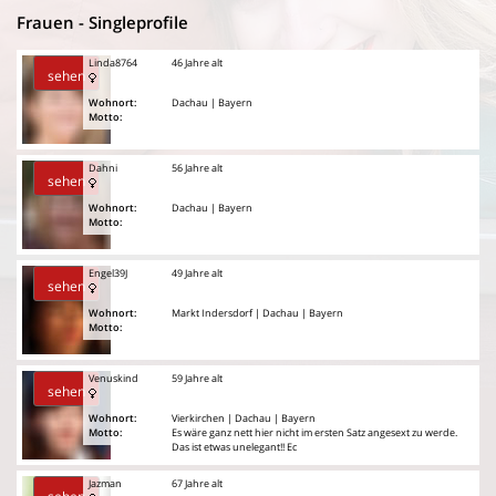
Frauen - Singleprofile
Linda8764
46 Jahre alt
sehen
Wohnort:
Dachau | Bayern
Motto:
Dahni
56 Jahre alt
sehen
Wohnort:
Dachau | Bayern
Motto:
Engel39J
49 Jahre alt
sehen
Wohnort:
Markt Indersdorf | Dachau | Bayern
Motto:
Venuskind
59 Jahre alt
sehen
Wohnort:
Vierkirchen | Dachau | Bayern
Motto:
Es wäre ganz nett hier nicht im ersten Satz angesext zu werde.
Das ist etwas unelegant!! Ec
Jazman
67 Jahre alt