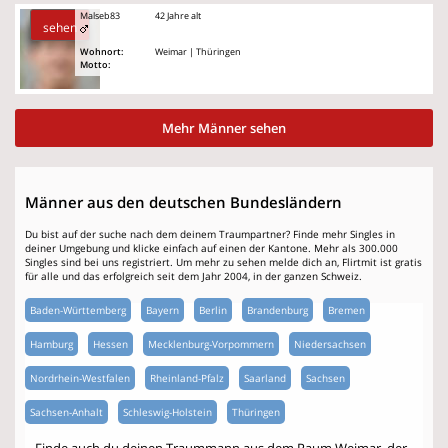
Malseb83
42 Jahre alt
sehen
Wohnort:
Weimar | Thüringen
Motto:
Mehr Männer sehen
Männer aus den deutschen Bundesländern
Du bist auf der suche nach dem deinem Traumpartner? Finde mehr Singles in
deiner Umgebung und klicke einfach auf einen der Kantone. Mehr als 300.000
Singles sind bei uns registriert. Um mehr zu sehen melde dich an, Flirtmit ist gratis
für alle und das erfolgreich seit dem Jahr 2004, in der ganzen Schweiz.
Baden-Württemberg
Bayern
Berlin
Brandenburg
Bremen
Hamburg
Hessen
Mecklenburg-Vorpommern
Niedersachsen
Nordrhein-Westfalen
Rheinland-Pfalz
Saarland
Sachsen
Sachsen-Anhalt
Schleswig-Holstein
Thüringen
Finde auch du deinen Traummann aus dem Raum Weimar, der