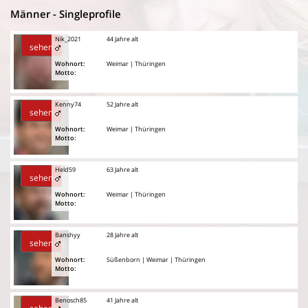
Männer - Singleprofile
Nik_2021
44 Jahre alt
sehen
Wohnort:
Weimar | Thüringen
Motto:
Kenny74
52 Jahre alt
sehen
Wohnort:
Weimar | Thüringen
Motto:
Held59
63 Jahre alt
sehen
Wohnort:
Weimar | Thüringen
Motto:
Banshyy
28 Jahre alt
sehen
Wohnort:
Süßenborn | Weimar | Thüringen
Motto:
Benosch85
41 Jahre alt