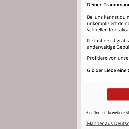
Deinen Traummann
Bei uns kannst du m
unkompliziert dein
schnellen Kontakt
Flirtmit.de ist grat
anderweitige Gebü
Profitiere von unse
Gib der Liebe eine
Hier findest du weitere 
[
Männer aus Deuts