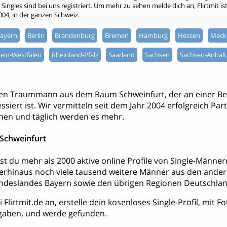
ingles sind bei uns registriert. Um mehr zu sehen melde dich an, Flirtmit ist 
2004, in der ganzen Schweiz.
ayern
Berlin
Brandenburg
Bremen
Hamburg
Hessen
Meck
ein-Westfalen
Rheinland-Pfalz
Saarland
Sachsen
Sachsen-Anhalt
nen Traummann aus dem Raum Schweinfurt, der an einer Be
ssiert ist. Wir vermitteln seit dem Jahr 2004 erfolgreich Par
hen und täglich werden es mehr.
 Schweinfurt
dest du mehr als 2000 aktive online Profile von Single-Män
erhinaus noch viele tausend weitere Männer aus den ande
deslandes Bayern sowie den übrigen Regionen Deutschlan
 Flirtmit.de an, erstelle dein kosenloses Single-Profil, mit 
aben, und werde gefunden.