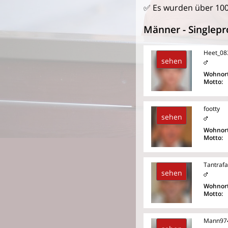
✅ Es wurden über 10
Männer - Singlepro
Heet_08
sehen
Wohnort
Motto:
footty
sehen
Wohnort
Motto:
Tantraf
sehen
Wohnort
Motto:
Mann97