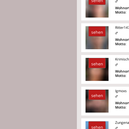
sehen
Wohnort
Motto:
Ritter14
sehen
Wohnort
Motto:
Krimisch
sehen
Wohnort
Motto:
Igmoxs
sehen
Wohnort
Motto:
Zungena
sehen