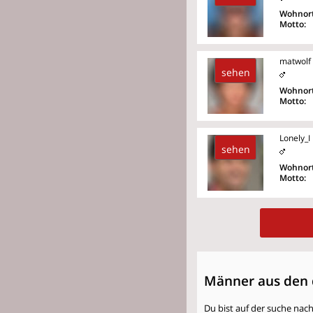
Wohnort
Motto:
matwolf
sehen
Wohnort
Motto:
Lonely_I
sehen
Wohnort
Motto:
Männer aus den 
Du bist auf der suche nac