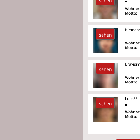
sehen
Wohnort
Motto:
Nieman
sehen
Wohnort
Motto:
Bravisi
sehen
Wohnort
Motto:
bolle55
sehen
Wohnort
Motto: