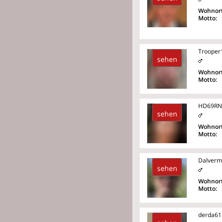
Wohnort
Motto:
Trooper
sehen
Wohnort
Motto:
HD69RN
sehen
Wohnort
Motto:
Dalverm
sehen
Wohnort
Motto:
derda61