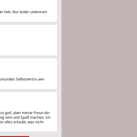
er lieb. Nur leider untenrum
n gesundes Selbstvertra
uen
t so geil, aber meine Freun
din
wang sein und Spaß machen. Ich
t alles erlaubt, was nicht