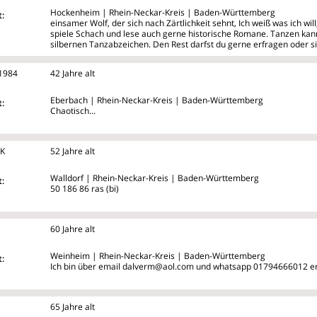
Hockenheim | Rhein-Neckar-Kreis | Baden-Württemberg
:
einsamer Wolf, der sich nach Zärtlichkeit sehnt, Ich weiß was ich will
spiele Schach und lese auch gerne historische Romane. Tanzen kann
silbernen Tanzabzeichen. Den Rest darfst du gerne erfragen oder si
1984
42 Jahre alt
Eberbach | Rhein-Neckar-Kreis | Baden-Württemberg
:
Chaotisch...
K
52 Jahre alt
Walldorf | Rhein-Neckar-Kreis | Baden-Württemberg
:
50 186 86 ras (bi)
60 Jahre alt
Weinheim | Rhein-Neckar-Kreis | Baden-Württemberg
:
Ich bin über email dalverm@aol.com und whatsapp 01794666012 er
65 Jahre alt