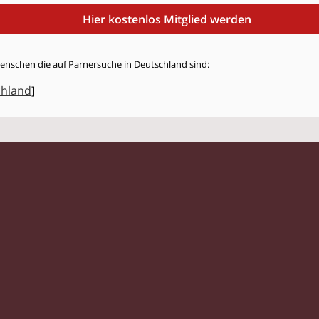
Hier kostenlos Mitglied werden
Menschen die auf Parnersuche in Deutschland sind:
chland
]
© 2026 Flirtmit.de |
Impressum
|
Datenschutz
gles
|
Kontaktanzeigen
|
Partnersuche
|
Frauen
|
Männer
|
Partnersuche 