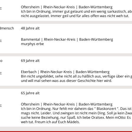
Oftersheim | Rhein-Neckar-Kreis | Baden-Württemberg
:
Ich bin in Ordnung, immer gut gelaunt und ein wenig sarkastisch, ab
nicht ausgelastet. Immer geil und für alles offen was nicht weh tut.
dmensch
48 Jahre alt
Bammental | Rhein-Neckar-Kreis | Baden-Württemberg
:
murphys erbe
mo
69 Jahre alt
Eberbach | Rhein-Neckar-Kreis | Baden-Württemberg
:
Bin nicht ungebildet, sehe nicht all zu häßlich aus, verfüge über ei
und will mal sehen was aus dieser Geschichte hier wird.
65 Jahre alt
Oftersheim | Rhein-Neckar-Kreis | Baden-Württemberg
:
Ich bin in Ordnung. Nur fehlt mir daheim das " Blaskonzert ". Das is
mags nicht. Leider. Und zwingen ist nicht mein Ding. Soll ja kein Z
suche keine Beziehung, nur Spaß. Ich liebe Oralsex. Mein mOtto: Es is
weh tut. Freum ich auf Euch Mädels.