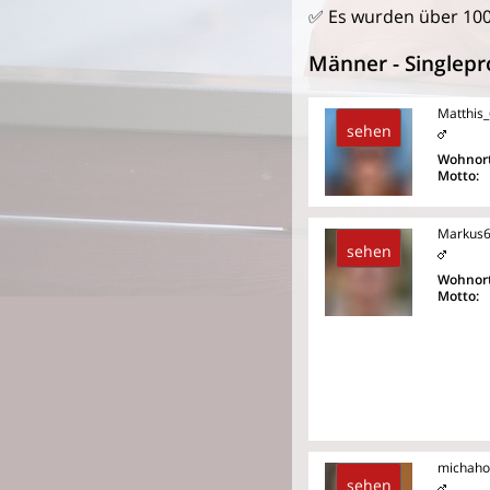
✅ Es wurden über 10
Männer - Singlepro
Matthis
sehen
Wohnort
Motto:
Markus
sehen
Wohnort
Motto:
michaho
sehen