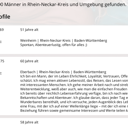
00 Männer in Rhein-Neckar-Kreis und Umgebung gefunden.
file
_69
51 Jahre alt
Weinheim | Rhein-Neckar-Kreis | Baden-Württemberg
:
Spontan, Abenteuerlustig, offen für alles ;)
675
60 Jahre alt
Eberbach | Rhein-Neckar-Kreis | Baden-Württemberg
:
Ich bin ein Mann, der im Leben Ehrlichkeit, Loyalität, Vertrauen, Off
schätzt. Ich mag einen aktiven Lebensstil, das Reisen, das Lesen v
mit interessanten Menschen. Ich gehe meiner Arbeit nach und stre
Weiterentwicklung, weiß aber auch, wie man die einfachen Freuden 
ich bereits über reichlich Lebenserfahrung verfüge, bin ich nach wie
Bekanntschaften und Abenteuer. Ich glaube daran, dass jeder Tag 
Wunderbares bereithält, und ich versuche, jeden Augenblick des Le
eine Frau, mit der ich auf einer Wellenlänge liege – mit der ich eine 
Beziehung führen sowie gemeinsame Interessen und Werte teilen k
58 Jahre alt