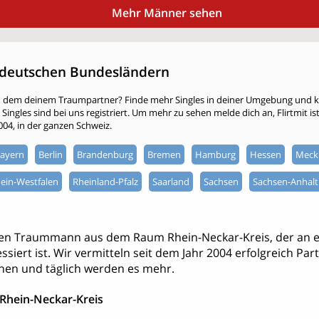
Mehr Männer sehen
deutschen Bundesländern
h dem deinem Traumpartner? Finde mehr Singles in deiner Umgebung und kli
ingles sind bei uns registriert. Um mehr zu sehen melde dich an, Flirtmit ist 
2004, in der ganzen Schweiz.
ayern
Berlin
Brandenburg
Bremen
Hamburg
Hessen
Meck
ein-Westfalen
Rheinland-Pfalz
Saarland
Sachsen
Sachsen-Anhalt
nen Traummann aus dem Raum Rhein-Neckar-Kreis, der an e
ssiert ist. Wir vermitteln seit dem Jahr 2004 erfolgreich Par
hen und täglich werden es mehr.
Rhein-Neckar-Kreis