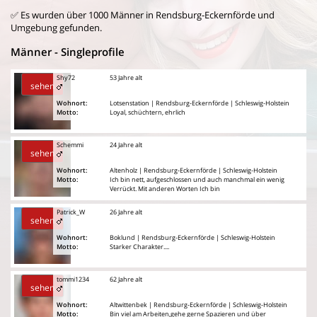
✅ Es wurden über 1000 Männer in Rendsburg-Eckernförde und
Umgebung gefunden.
Männer - Singleprofile
Shy72
53 Jahre alt
sehen
Wohnort:
Lotsenstation | Rendsburg-Eckernförde | Schleswig-Holstein
Motto:
Loyal, schüchtern, ehrlich
Schemmi
24 Jahre alt
sehen
Wohnort:
Altenholz | Rendsburg-Eckernförde | Schleswig-Holstein
Motto:
Ich bin nett, aufgeschlossen und auch manchmal ein wenig
Verrückt. Mit anderen Worten Ich bin
Patrick_W
26 Jahre alt
sehen
Wohnort:
Boklund | Rendsburg-Eckernförde | Schleswig-Holstein
Motto:
Starker Charakter....
tommi1234
62 Jahre alt
sehen
Wohnort:
Altwittenbek | Rendsburg-Eckernförde | Schleswig-Holstein
Motto:
Bin viel am Arbeiten,gehe gerne Spazieren und über