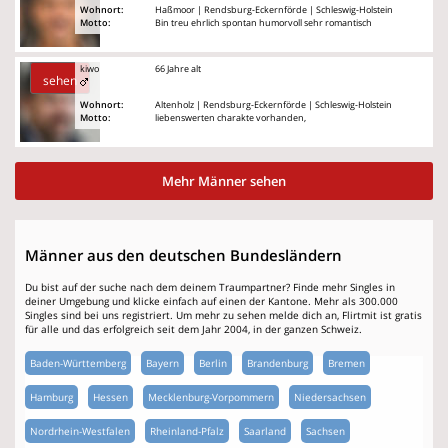
Wohnort:
Haßmoor | Rendsburg-Eckernförde | Schleswig-Holstein
Motto:
Bin treu ehrlich spontan humorvoll sehr romantisch
kiwo
66 Jahre alt
sehen
Wohnort:
Altenholz | Rendsburg-Eckernförde | Schleswig-Holstein
Motto:
liebenswerten charakte vorhanden,
Mehr Männer sehen
Männer aus den deutschen Bundesländern
Du bist auf der suche nach dem deinem Traumpartner? Finde mehr Singles in
deiner Umgebung und klicke einfach auf einen der Kantone. Mehr als 300.000
Singles sind bei uns registriert. Um mehr zu sehen melde dich an, Flirtmit ist gratis
für alle und das erfolgreich seit dem Jahr 2004, in der ganzen Schweiz.
Baden-Württemberg
Bayern
Berlin
Brandenburg
Bremen
Hamburg
Hessen
Mecklenburg-Vorpommern
Niedersachsen
Nordrhein-Westfalen
Rheinland-Pfalz
Saarland
Sachsen