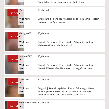
Flohmärkte,bin meistens gut drauf,habe Hum
Paps
58 Jahre alt
sehen
Wohnort:
Osterrönfeld | Rendsburg-Eckernförde | Schleswig-Holstein
Motto:
ein Mann zum Äpfel klauen
chrisgino20
30 Jahre alt
sehen
Wohnort:
Grauel | Rendsburg-Eckernförde | Schleswig-Holstein
Motto:
Ich bin witzig und sehr humorvoll :)
Marvin1887
30 Jahre alt
sehen
Wohnort:
Grauel | Rendsburg-Eckernförde | Schleswig-Holstein
Motto:
-Nett -Hilfsbereit -Familienmensch -Lustig -Schüchtern
falke1947
79 Jahre alt
sehen
Wohnort:
Bargstall | Rendsburg-Eckernförde | Schleswig-Holstein
Motto:
ich lebe gerne auf dem lande mit meinen schottischen
hochlandrindern und etwas gemüseanbau im
sonne93blume66
60 Jahre alt
sehen