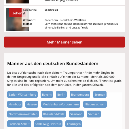
etwas Dickköpfig. Ich liebe e
Caipiranha
56 Jahre alt
sehen
Wohnort:
Paderborn | Nordrhein-Westfalen
Motto:
Lern mich kennen und dann beschreib Du mich ;p Wenn Du
eine reale Sie bist und Lust auf reale
Mehr Männer sehen
Männer aus den deutschen Bundesländern
Du bist auf der suche nach dem deinem Traumpartner? Finde mehr Singles in
deiner Umgebung und klicke einfach auf einen der Kantone. Mehr als 300.000
Singles sind bei uns registriert. Um mehr zu sehen melde dich an, Flirtmit ist gratis
für alle und das erfolgreich seit dem Jahr 2004, in der ganzen Schweiz.
Baden-Württemberg
Bayern
Berlin
Brandenburg
Bremen
Hamburg
Hessen
Mecklenburg-Vorpommern
Niedersachsen
Nordrhein-Westfalen
Rheinland-Pfalz
Saarland
Sachsen
Sachsen-Anhalt
Schleswig-Holstein
Thüringen