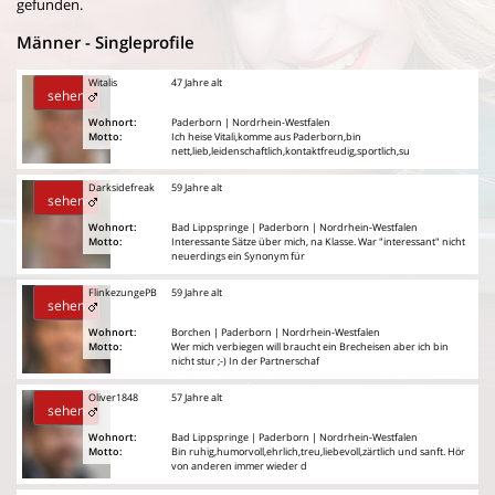
gefunden.
Männer - Singleprofile
Witalis
47 Jahre alt
sehen
Wohnort:
Paderborn | Nordrhein-Westfalen
Motto:
Ich heise Vitali,komme aus Paderborn,bin
nett,lieb,leidenschaftlich,kontaktfreudig,sportlich,su
Darksidefreak
59 Jahre alt
sehen
Wohnort:
Bad Lippspringe | Paderborn | Nordrhein-Westfalen
Motto:
Interessante Sätze über mich, na Klasse. War "interessant" nicht
neuerdings ein Synonym für
FlinkezungePB
59 Jahre alt
sehen
Wohnort:
Borchen | Paderborn | Nordrhein-Westfalen
Motto:
Wer mich verbiegen will braucht ein Brecheisen aber ich bin
nicht stur ;-) In der Partnerschaf
Oliver1848
57 Jahre alt
sehen
Wohnort:
Bad Lippspringe | Paderborn | Nordrhein-Westfalen
Motto:
Bin ruhig,humorvoll,ehrlich,treu,liebevoll,zärtlich und sanft. Hör
von anderen immer wieder d