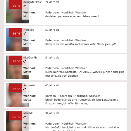
minigolfer1952
74 Jahre alt
sehen
Wohnort:
Paderborn | Nordrhein-Westfalen
Motto:
das leben geniesen leben und leben lassen!
Hero169
57 Jahre alt
sehen
Wohnort:
Paderborn | Nordrhein-Westfalen
Motto:
Kämpfe für das was Du auch immer willst. Never give up!!!
niceGuyPB
54 Jahre alt
sehen
Wohnort:
Paderborn | Nordrhein-Westfalen
Motto:
suche nur reale Kontakte. HAHAHA...... wieviele junge heisse girls
hier sind. alle vom gleichen
Aaronstab
60 Jahre alt
sehen
Wohnort:
Borchen | Paderborn | Nordrhein-Westfalen
Motto:
ich bin bodenständig und humorvoll, ich liebe Leistung und
Entspannung, bin offen für neues,
MarthX
34 Jahre alt
sehen
Wohnort:
Paderborn | Nordrhein-Westfalen
Motto:
Ich bin Gefühlsvoll, lieb, treu und hilfsbereit, manchmal aber