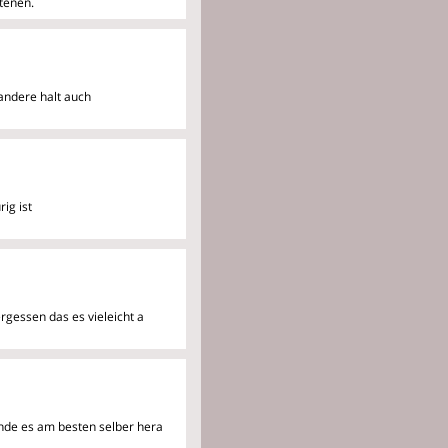
tenen.
 andere halt auch
ig ist
ergessen das es vieleicht a
inde es am besten selber hera