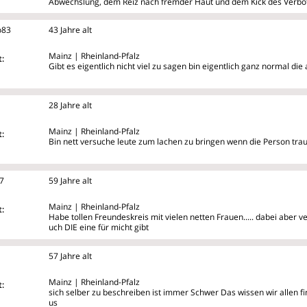
Abwechslung, dem Reiz nach fremder Haut und dem Kick des Verbo
o83
43 Jahre alt
Mainz | Rheinland-Pfalz
:
Gibt es eigentlich nicht viel zu sagen bin eigentlich ganz normal die
28 Jahre alt
Mainz | Rheinland-Pfalz
:
Bin nett versuche leute zum lachen zu bringen wenn die Person traur
7
59 Jahre alt
Mainz | Rheinland-Pfalz
:
Habe tollen Freundeskreis mit vielen netten Frauen..... dabei aber v
uch DIE eine für micht gibt
57 Jahre alt
Mainz | Rheinland-Pfalz
:
sich selber zu beschreiben ist immer Schwer Das wissen wir allen f
us