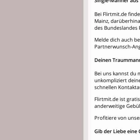
Single-Männer aus
Bei Flirtmit.de fin
Mainz, darüberhin
des Bundeslandes R
Melde dich auch bei
Partnerwunsch-Ang
Deinen Traummann
Bei uns kannst du m
unkompliziert dein
schnellen Kontakt
Flirtmit.de ist grat
anderweitige Gebü
Profitiere von unse
Gib der Liebe eine