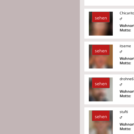
Chicarit
sehen
Wohnort
Motto:
itseme
sehen
Wohnort
Motto:
drohne6
sehen
Wohnort
Motto:
stufti
sehen
Wohnort
Motto: