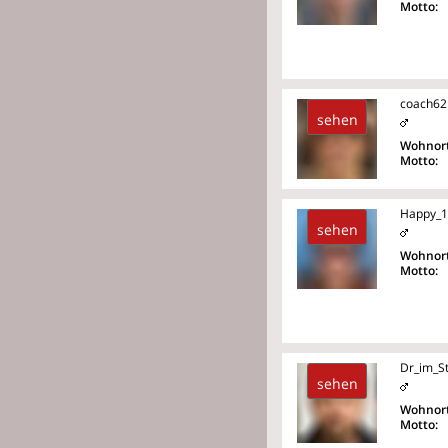
Motto:
coach62
sehen
Wohnort
Motto:
Happy_
sehen
Wohnort
Motto:
Dr_im_S
sehen
Wohnort
Motto: