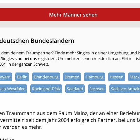
Mehr Männer sehen
deutschen Bundesländern
h dem deinem Traumpartner? Finde mehr Singles in deiner Umgebung und kli
ingles sind bei uns registriert. Um mehr zu sehen melde dich an, Flirtmit ist 
2004, in der ganzen Schweiz.
ayern
Berlin
Brandenburg
Bremen
Hamburg
Hessen
Meck
ein-Westfalen
Rheinland-Pfalz
Saarland
Sachsen
Sachsen-Anhalt
nen Traummann aus dem Raum Mainz, der an einer Beziehu
ir vermitteln seit dem Jahr 2004 erfolgreich Partner, bei uns
h werden es mehr.