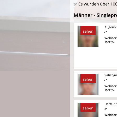
✅ Es wurden über 10
Männer - Singlepro
Augenbl
sehen
Wohnort
Motto:
Satisfym
sehen
Wohnort
Motto:
HerrGan
sehen
Wohnort