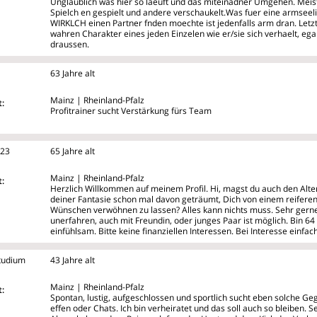
Unglaublich was hier so laeuft und das miteinadner Umgehen. Mei
Spielch
en gespielt und andere verschaukelt.Was fuer eine armseel
WIRKLCH einen Partner fnden moechte ist jedenfalls arm dran. Letzt
wahren Charakter eines jeden Einzelen wie er/sie sich verhaelt, ega
draussen.
63 Jahre alt
Mainz | Rheinland-Pfalz
:
Profitrainer sucht Verstärkung fürs Team
123
65 Jahre alt
Mainz | Rheinland-Pfalz
:
Herzlich Willkommen auf meinem Profil. Hi, magst du auch den Alter
deiner Fantasie schon mal davon geträumt, Dich von einem reifer
Wünschen verwöhnen zu lassen? Alles kann nichts muss. Sehr gerne
unerfahren, auch mit Freundin, oder junges Paar ist möglich. Bin 64
einfühlsam. Bitte keine finanziellen Interessen. Bei Interesse einfa
tudium
43 Jahre alt
Mainz | Rheinland-Pfalz
:
Spontan, lustig, aufgeschlossen und sportlich sucht eben solche Geg
effen oder Chats. Ich bin verheiratet und das soll auch so bleiben.