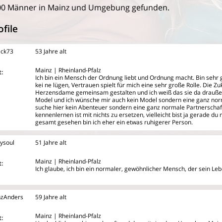
00 Männer in Mainz und Umgebung gefunden.
file
ick73
53 Jahre alt
Mainz | Rheinland-Pfalz
:
Ich bin ein Mensch der Ordnung liebt und Ordnung macht. Bin sehr
kei
ne lügen, Vertrauen spielt für mich eine sehr große Rolle. Die Z
Herzensdame gemeinsam gestalten und ich weiß das sie da draußen 
Model und ich wünsche mir auch kein Model sondern eine ganz norm
suche hier kein Abenteuer sondern eine ganz normale Partnerschaft.
kennenlernen ist mit nichts zu ersetzen, vielleicht bist ja gerade du 
gesamt gesehen bin ich eher ein etwas ruhigerer Person.
ysoul
51 Jahre alt
Mainz | Rheinland-Pfalz
:
Ich glaube, ich bin ein normaler, gewöhnlicher Mensch, der sein Leb
zAnders
59 Jahre alt
Mainz | Rheinland-Pfalz
: