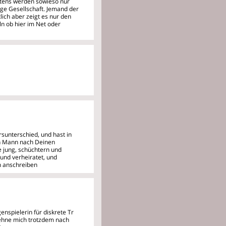
stens werden sowieso nur
ige Gesellschaft. Jemand der
lich aber zeigt es nur den
ln ob hier im Net oder
sunterschied, und hast in
en Mann nach Deinen
 jung, schüchtern und
 und verheiratet, und
ch anschreiben
enspielerin für diskrete Tr
 Sehne mich trotzdem nach