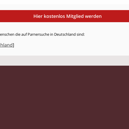
Hier kostenlos Mitglied werden
Menschen die auf Parnersuche in Deutschland sind:
chland
]
© 2026 Flirtmit.de |
Impressum
|
Datenschutz