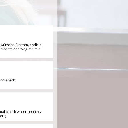
wünscht. Bin treu, ehrlic
h
d möchte den Weg mit mir
lienmensch.
al bin ich wilder. Jedoch v
r :)