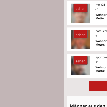
meik21
sehen
Wohnort
Motto:
hatauch
sehen
Wohnort
Motto:
sportba
sehen
Wohnort
Motto:
Männer aus den 