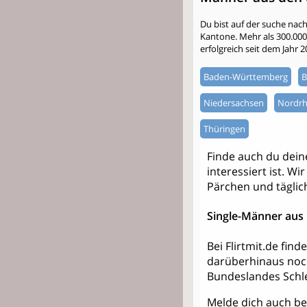
Du bist auf der suche nac
Kantone. Mehr als 300.000 S
erfolgreich seit dem Jahr 
Baden-Württemberg
B
Niedersachsen
Nordrh
Thüringen
Finde auch du dei
interessiert ist. W
Pärchen und täglic
Single-Männer aus 
Bei Flirtmit.de fin
darüberhinaus noc
Bundeslandes Schle
Melde dich auch bei