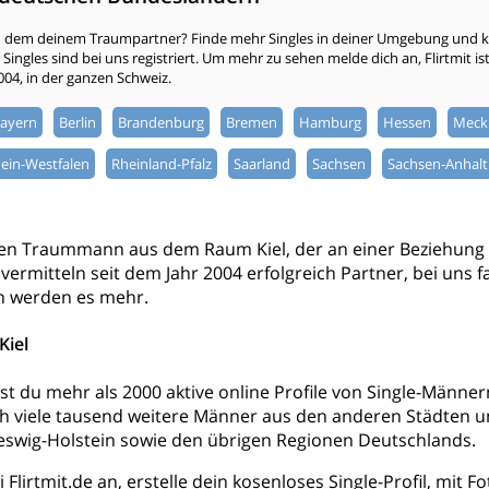
h dem deinem Traumpartner? Finde mehr Singles in deiner Umgebung und kli
ingles sind bei uns registriert. Um mehr zu sehen melde dich an, Flirtmit ist 
2004, in der ganzen Schweiz.
ayern
Berlin
Brandenburg
Bremen
Hamburg
Hessen
Meck
ein-Westfalen
Rheinland-Pfalz
Saarland
Sachsen
Sachsen-Anhalt
nen Traummann aus dem Raum Kiel, der an einer Beziehung
ir vermitteln seit dem Jahr 2004 erfolgreich Partner, bei uns
h werden es mehr.
Kiel
dest du mehr als 2000 aktive online Profile von Single-Männ
h viele tausend weitere Männer aus den anderen Städten 
swig-Holstein sowie den übrigen Regionen Deutschlands.
 Flirtmit.de an, erstelle dein kosenloses Single-Profil, mit 