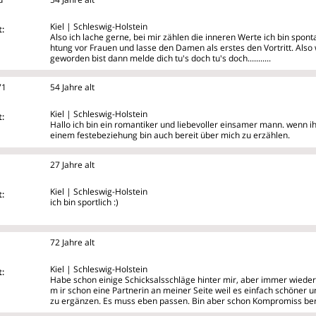
Kiel | Schleswig-Holstein
:
Also ich lache gerne, bei mir zählen die inneren Werte ich bin spont
htung vor Frauen und lasse den Damen als erstes den Vortritt. Also 
geworden bist dann melde dich tu's doch tu's doch...........
71
54 Jahre alt
Kiel | Schleswig-Holstein
:
Hallo ich bin ein romantiker und liebevoller einsamer mann. wenn ih
einem festebeziehung bin auch bereit über mich zu erzählen.
27 Jahre alt
Kiel | Schleswig-Holstein
:
ich bin sportlich :)
72 Jahre alt
Kiel | Schleswig-Holstein
:
Habe schon einige Schicksalsschläge hinter mir, aber immer wiede
m
ir schon eine Partnerin an meiner Seite weil es einfach schöner un
zu ergänzen. Es muss eben passen. Bin aber schon Kompromiss ber