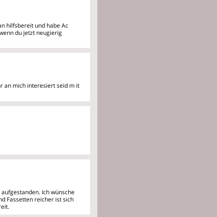
an hilfsbereit und habe Ac
wenn du jetzt neugierig
r an mich interesiert seid m
it
r aufgestanden. Ich wünsche
d Fassetten reicher ist sich
eit.