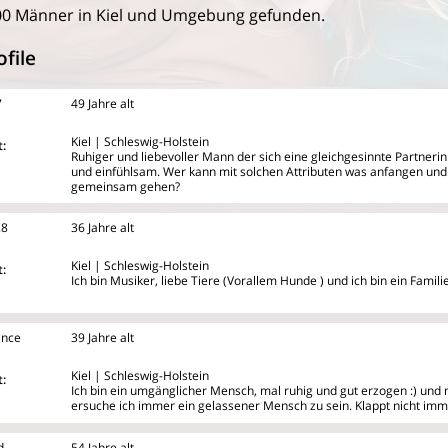
00 Männer in Kiel und Umgebung gefunden.
file
7
49 Jahre alt
Kiel | Schleswig-Holstein
:
Ruhiger und liebevoller Mann der sich eine gleichgesinnte Partnerin 
und einfühlsam. Wer kann mit solchen Attributen was anfangen un
gemeinsam gehen?
28
36 Jahre alt
Kiel | Schleswig-Holstein
:
Ich bin Musiker, liebe Tiere (Vorallem Hunde ) und ich bin ein Fami
ance
39 Jahre alt
Kiel | Schleswig-Holstein
:
Ich bin ein umgänglicher Mensch, mal ruhig und gut erzogen :) und m
ersuche ich immer ein gelassener Mensch zu sein. Klappt nicht imme
d
54 Jahre alt