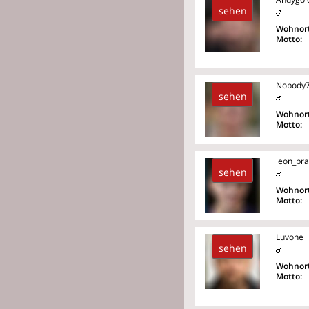
sehen
Wohnort
Motto:
Nobody
sehen
Wohnort
Motto:
leon_pra
sehen
Wohnort
Motto:
Luvone
sehen
Wohnort
Motto: