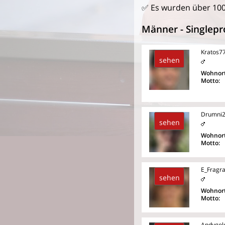
✅ Es wurden über 10
Männer - Singlepro
Kratos7
sehen
Wohnort
Motto:
Drumni
sehen
Wohnort
Motto:
E_Fragr
sehen
Wohnort
Motto:
Andygol