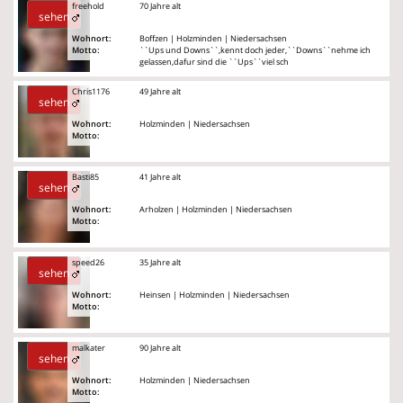
freehold
70 Jahre alt
sehen
Wohnort:
Boffzen | Holzminden | Niedersachsen
Motto:
``Ups und Downs``,kennt doch jeder,``Downs``nehme ich
gelassen,dafur sind die ``Ups``viel sch
Chris1176
49 Jahre alt
sehen
Wohnort:
Holzminden | Niedersachsen
Motto:
Basti85
41 Jahre alt
sehen
Wohnort:
Arholzen | Holzminden | Niedersachsen
Motto:
speed26
35 Jahre alt
sehen
Wohnort:
Heinsen | Holzminden | Niedersachsen
Motto:
malkater
90 Jahre alt
sehen
Wohnort:
Holzminden | Niedersachsen
Motto: