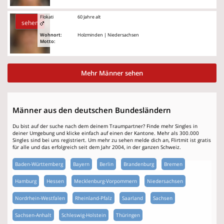
Flokati
60 Jahre alt
sehen
Wohnort:
Holzminden | Niedersachsen
Motto:
Mehr Männer sehen
Männer aus den deutschen Bundesländern
Du bist auf der suche nach dem deinem Traumpartner? Finde mehr Singles in
deiner Umgebung und klicke einfach auf einen der Kantone. Mehr als 300.000
Singles sind bei uns registriert. Um mehr zu sehen melde dich an, Flirtmit ist gratis
für alle und das erfolgreich seit dem Jahr 2004, in der ganzen Schweiz.
Baden-Württemberg
Bayern
Berlin
Brandenburg
Bremen
Hamburg
Hessen
Mecklenburg-Vorpommern
Niedersachsen
Nordrhein-Westfalen
Rheinland-Pfalz
Saarland
Sachsen
Sachsen-Anhalt
Schleswig-Holstein
Thüringen