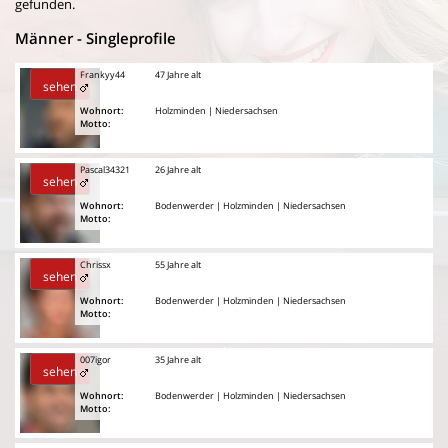
gefunden.
Männer - Singleprofile
Frankyy44
47 Jahre alt
sehen
Wohnort:
Holzminden | Niedersachsen
Motto:
Pascal34321
26 Jahre alt
sehen
Wohnort:
Bodenwerder | Holzminden | Niedersachsen
Motto:
Chrissx
55 Jahre alt
sehen
Wohnort:
Bodenwerder | Holzminden | Niedersachsen
Motto:
007igor
35 Jahre alt
sehen
Wohnort:
Bodenwerder | Holzminden | Niedersachsen
Motto: