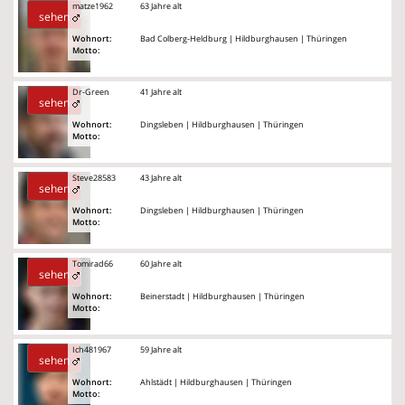
matze1962
63 Jahre alt
sehen
Wohnort:
Bad Colberg-Heldburg | Hildburghausen | Thüringen
Motto:
Dr-Green
41 Jahre alt
sehen
Wohnort:
Dingsleben | Hildburghausen | Thüringen
Motto:
Steve28583
43 Jahre alt
sehen
Wohnort:
Dingsleben | Hildburghausen | Thüringen
Motto:
Tomirad66
60 Jahre alt
sehen
Wohnort:
Beinerstadt | Hildburghausen | Thüringen
Motto:
Ich481967
59 Jahre alt
sehen
Wohnort:
Ahlstädt | Hildburghausen | Thüringen
Motto: