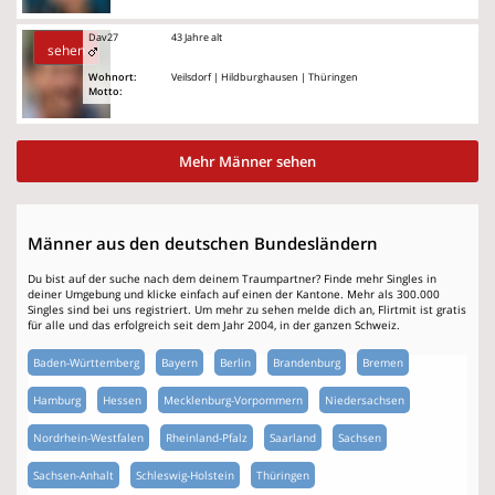
Dav27
43 Jahre alt
sehen
Wohnort:
Veilsdorf | Hildburghausen | Thüringen
Motto:
Mehr Männer sehen
Männer aus den deutschen Bundesländern
Du bist auf der suche nach dem deinem Traumpartner? Finde mehr Singles in
deiner Umgebung und klicke einfach auf einen der Kantone. Mehr als 300.000
Singles sind bei uns registriert. Um mehr zu sehen melde dich an, Flirtmit ist gratis
für alle und das erfolgreich seit dem Jahr 2004, in der ganzen Schweiz.
Baden-Württemberg
Bayern
Berlin
Brandenburg
Bremen
Hamburg
Hessen
Mecklenburg-Vorpommern
Niedersachsen
Nordrhein-Westfalen
Rheinland-Pfalz
Saarland
Sachsen
Sachsen-Anhalt
Schleswig-Holstein
Thüringen