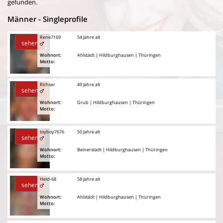
gefunden.
Männer - Singleprofile
Rene7169
54 Jahre alt
sehen
Wohnort:
Ahlstädt | Hildburghausen | Thüringen
Motto:
Richser
49 Jahre alt
sehen
Wohnort:
Grub | Hildburghausen | Thüringen
Motto:
toyboy7676
50 Jahre alt
sehen
Wohnort:
Beinerstadt | Hildburghausen | Thüringen
Motto:
Held-68
58 Jahre alt
sehen
Wohnort:
Ahlstädt | Hildburghausen | Thüringen
Motto: