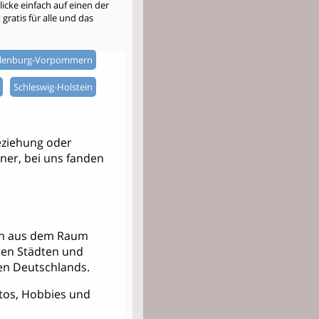
cke einfach auf einen der
gratis für alle und das
lenburg-Vorpommern
Schleswig-Holstein
eziehung oder
tner, bei uns fanden
nern aus dem Raum
ren Städten und
n Deutschlands.
Fotos, Hobbies und