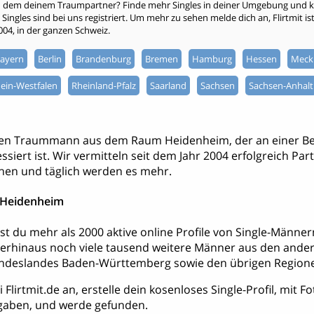
h dem deinem Traumpartner? Finde mehr Singles in deiner Umgebung und kli
ingles sind bei uns registriert. Um mehr zu sehen melde dich an, Flirtmit ist 
2004, in der ganzen Schweiz.
ayern
Berlin
Brandenburg
Bremen
Hamburg
Hessen
Meck
ein-Westfalen
Rheinland-Pfalz
Saarland
Sachsen
Sachsen-Anhalt
nen Traummann aus dem Raum Heidenheim, der an einer B
ssiert ist. Wir vermitteln seit dem Jahr 2004 erfolgreich Par
hen und täglich werden es mehr.
 Heidenheim
dest du mehr als 2000 aktive online Profile von Single-Män
erhinaus noch viele tausend weitere Männer aus den ande
deslandes Baden-Württemberg sowie den übrigen Regione
 Flirtmit.de an, erstelle dein kosenloses Single-Profil, mit 
aben, und werde gefunden.