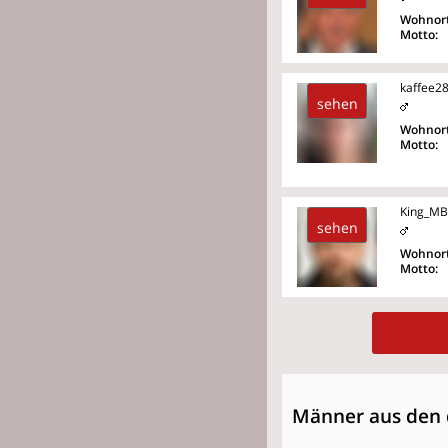
Wohnort
Motto:
kaffee2
sehen
Wohnort
Motto:
King_MB
sehen
Wohnort
Motto:
Männer aus den 