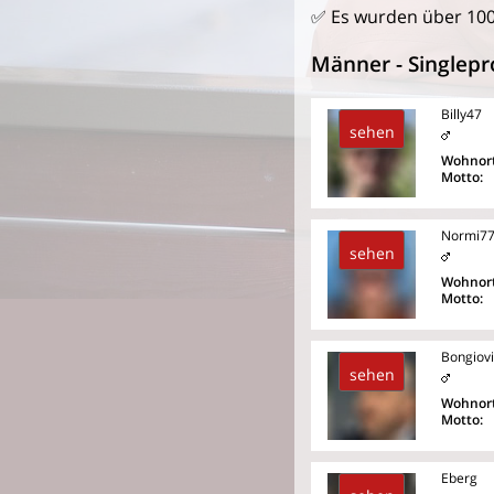
✅ Es wurden über 10
Männer - Singlepro
Billy47
sehen
Wohnort
Motto:
Normi7
sehen
Wohnort
Motto:
Bongiov
sehen
Wohnort
Motto:
Eberg