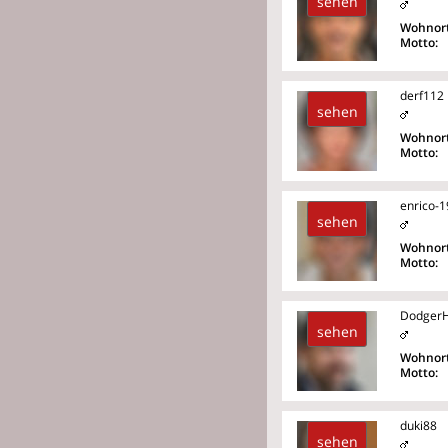
sehen
Wohnort
Motto:
derf112
sehen
Wohnort
Motto:
enrico-
sehen
Wohnort
Motto:
Dodger
sehen
Wohnort
Motto:
duki88
sehen