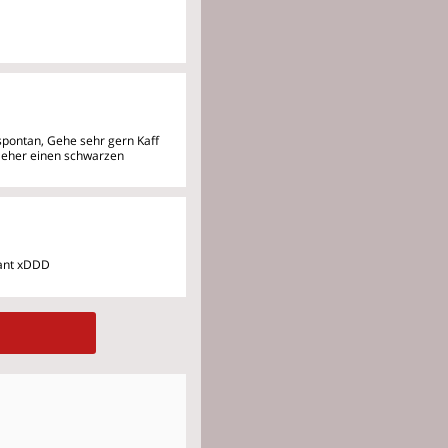
spontan, Gehe sehr gern Kaff
be eher einen schwarzen
sant xDDD