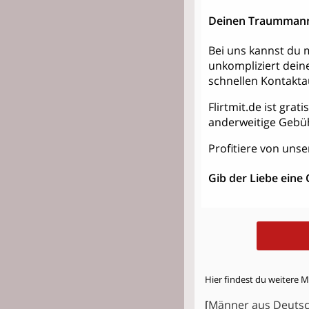
Deinen Traummann
Bei uns kannst du m
unkompliziert dein
schnellen Kontakt
Flirtmit.de ist grat
anderweitige Gebü
Profitiere von unse
Gib der Liebe eine
Hier findest du weitere 
[
Männer aus Deuts