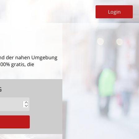
Login
d der nahen Umgebung
00% gratis, die
G