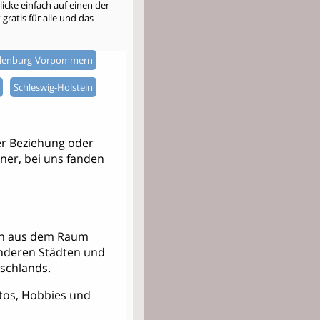
cke einfach auf einen der
gratis für alle und das
lenburg-Vorpommern
Schleswig-Holstein
er Beziehung oder
tner, bei uns fanden
nern aus dem Raum
anderen Städten und
schlands.
Fotos, Hobbies und