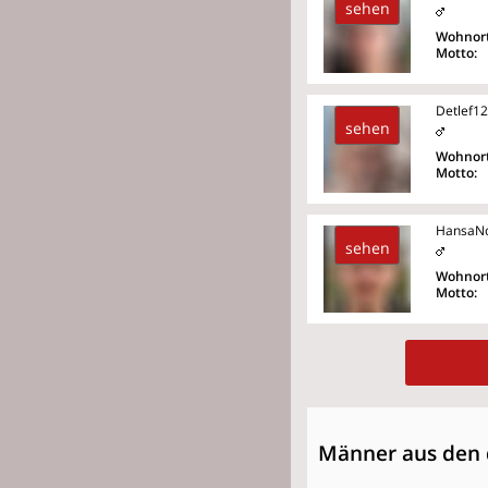
sehen
Wohnort
Motto:
Detlef1
sehen
Wohnort
Motto:
HansaN
sehen
Wohnort
Motto:
Männer aus den 