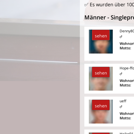
✅ Es wurden über 100
Männer - Singlepro
Denny8
sehen
Wohnort
Motto:
Hope-ff
sehen
Wohnort
Motto:
ueff
sehen
Wohnort
Motto:
Heiko01