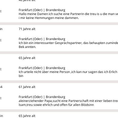
Frankfurt (Oder) | Brandenburg
:
Hallo meine Damen ich suche eine Partnerin die treu is u die man 
i mir keine Hemmungen meine dammen.
in
71 Jahre alt
Frankfurt (Oder) | Brandenburg
:
Ich bin ein interessanter Gesprächspartner, das behaupten zumin
Bek
annten.
65 Jahre alt
Frankfurt (Oder) | Brandenburg
:
Ich urteile nicht über meine Person ,ich kan nur sagen das ich Erlic
bin
44
61 Jahre alt
Frankfurt (Oder) | Brandenburg
:
aleinerziehender Papa,sucht eine Partnerschaft mit einer lieben treu
lsam,treu sowie ehrlich und offen für allen Blödsinn
in
65 Jahre alt