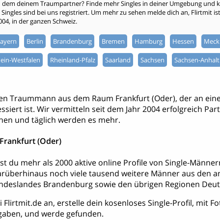
h dem deinem Traumpartner? Finde mehr Singles in deiner Umgebung und kli
ingles sind bei uns registriert. Um mehr zu sehen melde dich an, Flirtmit ist 
2004, in der ganzen Schweiz.
ayern
Berlin
Brandenburg
Bremen
Hamburg
Hessen
Meck
ein-Westfalen
Rheinland-Pfalz
Saarland
Sachsen
Sachsen-Anhalt
nen Traummann aus dem Raum Frankfurt (Oder), der an ein
ssiert ist. Wir vermitteln seit dem Jahr 2004 erfolgreich Par
hen und täglich werden es mehr.
Frankfurt (Oder)
dest du mehr als 2000 aktive online Profile von Single-Män
darüberhinaus noch viele tausend weitere Männer aus den 
deslandes Brandenburg sowie den übrigen Regionen Deut
 Flirtmit.de an, erstelle dein kosenloses Single-Profil, mit 
aben, und werde gefunden.