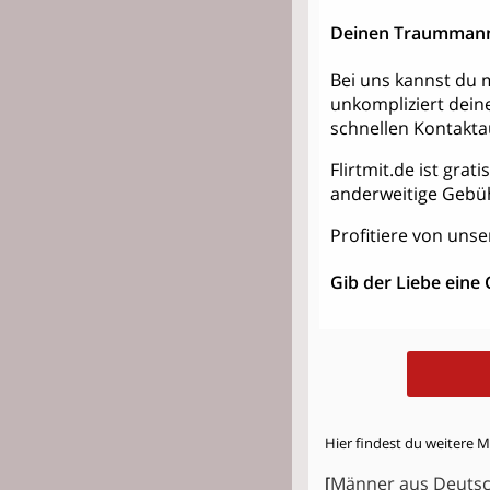
Deinen Traummann
Bei uns kannst du m
unkompliziert dein
schnellen Kontakt
Flirtmit.de ist grat
anderweitige Gebü
Profitiere von unse
Gib der Liebe eine
Hier findest du weitere 
[
Männer aus Deuts