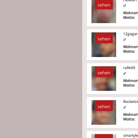
sehen
Wohnort
Motto:
12gagar
sehen
Wohnort
Motto:
ralle60
sehen
Wohnort
Motto:
Rockets
sehen
Wohnort
Motto:
smartyle