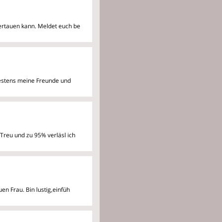
vertauen kann. Meldet euch be
destens meine Freunde und
h Treu und zu 95% verläsl
ich
en Frau. Bin lustig,einfüh