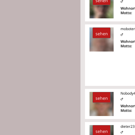
sehen
Wohnort
Motto:
moboter
sehen
Wohnort
Motto:
Nobody
sehen
Wohnort
Motto:
dieter23
sehen