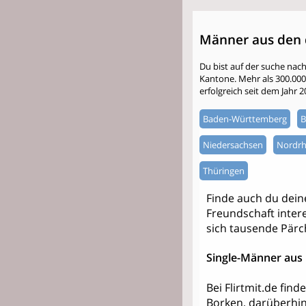
Männer aus den 
Du bist auf der suche nac
Kantone. Mehr als 300.000 S
erfolgreich seit dem Jahr 
Baden-Württemberg
B
Niedersachsen
Nordrh
Thüringen
Finde auch du dei
Freundschaft intere
sich tausende Pärc
Single-Männer aus
Bei Flirtmit.de fin
Borken, darüberhin