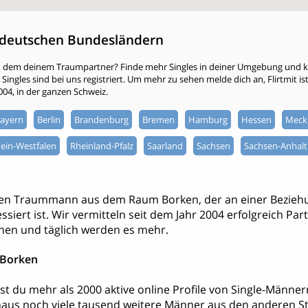
deutschen Bundesländern
h dem deinem Traumpartner? Finde mehr Singles in deiner Umgebung und kli
ingles sind bei uns registriert. Um mehr zu sehen melde dich an, Flirtmit ist 
2004, in der ganzen Schweiz.
ayern
Berlin
Brandenburg
Bremen
Hamburg
Hessen
Meck
ein-Westfalen
Rheinland-Pfalz
Saarland
Sachsen
Sachsen-Anhalt
nen Traummann aus dem Raum Borken, der an einer Bezieh
ssiert ist. Wir vermitteln seit dem Jahr 2004 erfolgreich Par
hen und täglich werden es mehr.
 Borken
dest du mehr als 2000 aktive online Profile von Single-Män
aus noch viele tausend weitere Männer aus den anderen S