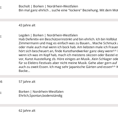
Bocholt | Borken | Nordrhein-Westfalen
:
Bin mal ganz ehrlich .. suche eine "lockere" Beziehung. Mit dem Mott
43 Jahre alt
Legden | Borken | Nordrhein-Westfalen
:
Hab Defenitiv ein Beschützerinstinkt und bin ehrlich. Ich bin Vollblu
Zimmermann und mag es einfach was zu Bauen... Mache Schmuck au
oder male auch mal wenn ich bock hab. Am liebsten male ich Frauen
hört sich bescheuert an, finde Kunsthandwerker ganz okey wenn^^ Fr
wenn ich was im Kopf hab, mach ich meistens skizzen oder Bastel es
vor, Kunst Ausstellung zb. Höre einiges an Musik...Kein Schlager o
für so Elektro Festivals aber nicht meine Musik. Gehe aber gern au
auch zu zweit Essen. Ich mag sehr Japanische Gärten und essen^^ 
Backe...
46
57 Jahre alt
Borken | Nordrhein-Westfalen
:
Ehrlich,Spontan,bodenständig
62 Jahre alt