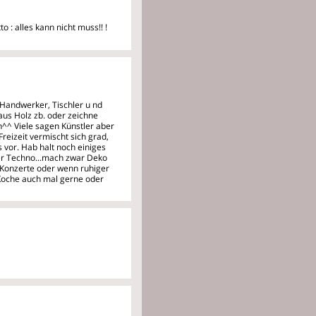
o : alles kann nicht muss!!
!
t Handwerker, Tischler u
nd
s Holz zb. oder zeichne
^^ Viele sagen Künstler aber
eizeit vermischt sich grad,
 vor. Hab halt noch einiges
der Techno...mach zwar Deko
f Konzerte oder wenn ruhiger
Koche auch mal gerne oder