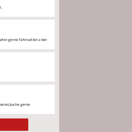
 .
 fahre gerne Fahrrad bin a
ber
 beriet,koche gerne