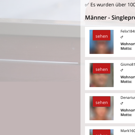
✅ Es wurden über 10
Männer - Singlepro
Felix184
sehen
Wohnort
Motto:
Gismo8
sehen
Wohnort
Motto:
Denariu
sehen
Wohnort
Motto:
Mark16