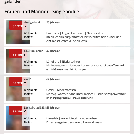
gefunden.
Frauen und Männer - Singleprofile
changacloud
53 Jahre alt
sehen
Wohnort:
Hannover | Region Hannover | Niedersachsen
Motto:
ich bin ehrlich,aufgeschlossen,hilfsbereitich hab humor und
eigtl,nie schlechte laune,bin oft n
RealNicePerson
38 Jahre alt
sehen
Wohnort:
Lüneburg | Niedersachsen
Motto:
Ich liebe es, mich mit netten Leuten auszutauschen: offen und
ehrlich! Ansonsten bin ich super
eva11
62 Jahre alt
sehen
Wohnort:
Goslar | Niedersachsen
Motto:
Ich mag...warmen Sand unter meinen Füssen, Vogelgezwitscher
im Morgengrauen, Herausforderung
LamsMichael3232
56 Jahre alt
sehen
Wohnort:
Haverlah | Wolfenbüttel | Niedersachsen
Motto:
I’m an easygoing person and I love calmness