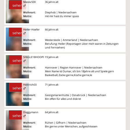
Massiv500
36 Jahre alt
sehen
Wohnort:
Diepholz | Niedersachsen
Motto:
mit mir hast du immer spass
Heiler-Hoefer
66 Jahre alt
sehen
Wohnort:
Westerstede | Ammerland | Niedersachsen
Motto:
Berufung: Heiler (Reportagen über mich waren in Zeitungen
und Fernsehen)
SINGLE18HOOPER
19 Jahre alt
sehen
Wohnort:
Hannover | Region Hannover | Niedersachsen
Motto:
Mein Name ist Oumar, ich bin 18Jahre alt und Spiele gern
Basketball, Zocke gerne,Koche gerne,le
Heinrich03
71 Jahre alt
sehen
Wohnort:
Georgsmarienhütte | Osnabrück | Niedersachsen
Motto:
Bin offen für alles und diskret
Doggymann
64 Jahre alt
sehen
Wohnort:
Rühen | Gifhorn | Niedersachsen
Motto:
Bin gerne unter Menschen, aufgeschlossen