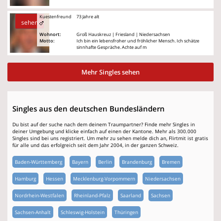
Kuestenfreund
73 Jahre alt
sehen
Wohnort:
Groß Hauskreuz | Friesland | Niedersachsen
Motto:
Ich bin ein lebensfroher und fröhlicher Mensch. Ich schätze
sinnhafte Gespräche. Achte auf m
Mehr Singles sehen
Singles aus den deutschen Bundesländern
Du bist auf der suche nach dem deinem Traumpartner? Finde mehr Singles in
deiner Umgebung und klicke einfach auf einen der Kantone. Mehr als 300.000
Singles sind bei uns registriert. Um mehr zu sehen melde dich an, Flirtmit ist gratis
für alle und das erfolgreich seit dem Jahr 2004, in der ganzen Schweiz.
Baden-Württemberg
Bayern
Berlin
Brandenburg
Bremen
Hamburg
Hessen
Mecklenburg-Vorpommern
Niedersachsen
Nordrhein-Westfalen
Rheinland-Pfalz
Saarland
Sachsen
Sachsen-Anhalt
Schleswig-Holstein
Thüringen