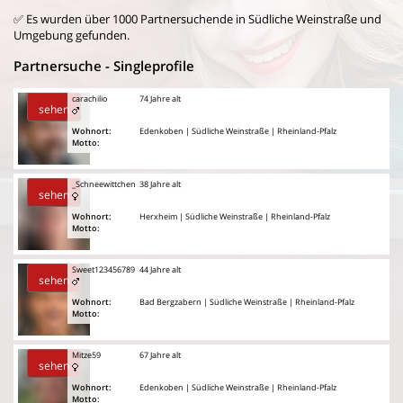
✅ Es wurden über 1000 Partnersuchende in Südliche Weinstraße und
Umgebung gefunden.
Partnersuche - Singleprofile
carachilio
74 Jahre alt
sehen
Wohnort:
Edenkoben | Südliche Weinstraße | Rheinland-Pfalz
Motto:
_Schneewittchen
38 Jahre alt
sehen
Wohnort:
Herxheim | Südliche Weinstraße | Rheinland-Pfalz
Motto:
Sweet123456789
44 Jahre alt
sehen
Wohnort:
Bad Bergzabern | Südliche Weinstraße | Rheinland-Pfalz
Motto:
Mitze59
67 Jahre alt
sehen
Wohnort:
Edenkoben | Südliche Weinstraße | Rheinland-Pfalz
Motto: