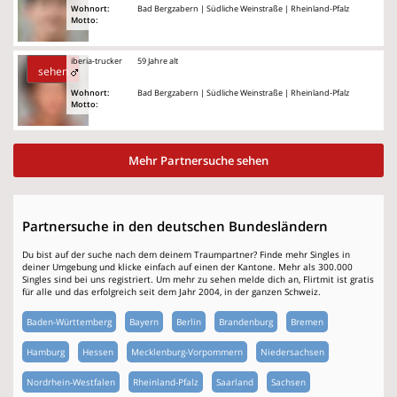
Wohnort:
Bad Bergzabern | Südliche Weinstraße | Rheinland-Pfalz
Motto:
iberia-trucker
59 Jahre alt
sehen
Wohnort:
Bad Bergzabern | Südliche Weinstraße | Rheinland-Pfalz
Motto:
Mehr Partnersuche sehen
Partnersuche in den deutschen Bundesländern
Du bist auf der suche nach dem deinem Traumpartner? Finde mehr Singles in
deiner Umgebung und klicke einfach auf einen der Kantone. Mehr als 300.000
Singles sind bei uns registriert. Um mehr zu sehen melde dich an, Flirtmit ist gratis
für alle und das erfolgreich seit dem Jahr 2004, in der ganzen Schweiz.
Baden-Württemberg
Bayern
Berlin
Brandenburg
Bremen
Hamburg
Hessen
Mecklenburg-Vorpommern
Niedersachsen
Nordrhein-Westfalen
Rheinland-Pfalz
Saarland
Sachsen