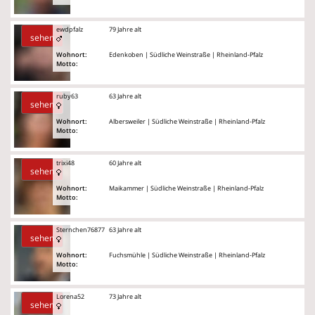
ewdpfalz
79 Jahre alt
sehen
Wohnort:
Edenkoben | Südliche Weinstraße | Rheinland-Pfalz
Motto:
ruby63
63 Jahre alt
sehen
Wohnort:
Albersweiler | Südliche Weinstraße | Rheinland-Pfalz
Motto:
trixi48
60 Jahre alt
sehen
Wohnort:
Maikammer | Südliche Weinstraße | Rheinland-Pfalz
Motto:
Sternchen76877
63 Jahre alt
sehen
Wohnort:
Fuchsmühle | Südliche Weinstraße | Rheinland-Pfalz
Motto:
Lorena52
73 Jahre alt
sehen