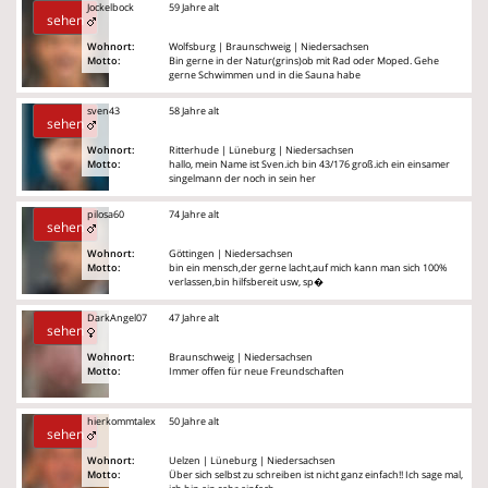
Jockelbock
59 Jahre alt
sehen
Wohnort:
Wolfsburg | Braunschweig | Niedersachsen
Motto:
Bin gerne in der Natur(grins)ob mit Rad oder Moped. Gehe
gerne Schwimmen und in die Sauna habe
sven43
58 Jahre alt
sehen
Wohnort:
Ritterhude | Lüneburg | Niedersachsen
Motto:
hallo, mein Name ist Sven.ich bin 43/176 groß.ich ein einsamer
singelmann der noch in sein her
pilosa60
74 Jahre alt
sehen
Wohnort:
Göttingen | Niedersachsen
Motto:
bin ein mensch,der gerne lacht,auf mich kann man sich 100%
verlassen,bin hilfsbereit usw, sp�
DarkAngel07
47 Jahre alt
sehen
Wohnort:
Braunschweig | Niedersachsen
Motto:
Immer offen für neue Freundschaften
hierkommtalex
50 Jahre alt
sehen
Wohnort:
Uelzen | Lüneburg | Niedersachsen
Motto:
Über sich selbst zu schreiben ist nicht ganz einfach!! Ich sage mal,