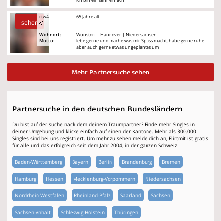
ich bin ein sehr einfach
rtw4
65 Jahre alt
sehen
Wohnort:
Wunstorf | Hannover | Niedersachsen
Motto:
lebe gerne und mache was mir Spass macht. habe gerne ruhe
aber auch gerne etwas ungeplantes um
Mehr Partnersuche sehen
Partnersuche in den deutschen Bundesländern
Du bist auf der suche nach dem deinem Traumpartner? Finde mehr Singles in
deiner Umgebung und klicke einfach auf einen der Kantone. Mehr als 300.000
Singles sind bei uns registriert. Um mehr zu sehen melde dich an, Flirtmit ist gratis
für alle und das erfolgreich seit dem Jahr 2004, in der ganzen Schweiz.
Baden-Württemberg
Bayern
Berlin
Brandenburg
Bremen
Hamburg
Hessen
Mecklenburg-Vorpommern
Niedersachsen
Nordrhein-Westfalen
Rheinland-Pfalz
Saarland
Sachsen
Sachsen-Anhalt
Schleswig-Holstein
Thüringen