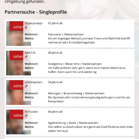
Umgebung gefunden.
Partnersuche - Singleprofile
Superpueppi
67 Jahre alt
sehen
Wohnort:
Hannover | Niedersachsen
Motto:
bin ein Ergeiziger Mensch,und was Treue und Wahrheit betrifft
nehme ich sehr Ernst.Machogehabe
Kain123
40 Jahre alt
sehen
Wohnort:
Ovelgönne | Weser-Ems | Niedersachsen
Motto:
Ich helfe anderen sehr gern, wenn es in meiner Macht ist zu
helfen. Kann auch hin und wieder eg
unkompiziert
54 Jahre alt
sehen
Wohnort:
Moringen | Braunschweig | Niedersachsen
Motto:
Bin Spontan,sehr Unternehmungslustig,lache gern und bin ein
Romantiker!
ExTrucker
66 Jahre alt
sehen
Wohnort:
Agathenburg | Stade | Niedersachsen
Motto:
Sich selber zu beschreiben ist irgend wie Doof findet es doch bitte
selber herraus!