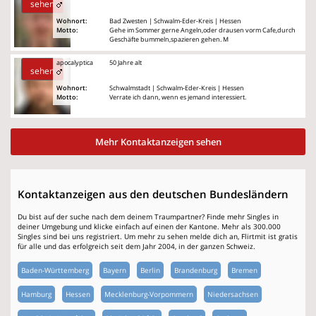
sehen
Wohnort:
Bad Zwesten | Schwalm-Eder-Kreis | Hessen
Motto:
Gehe im Sommer gerne Angeln,oder drausen vorm Cafe,durch
Geschäfte bummeln,spazieren gehen. M
apocalyptica
50 Jahre alt
sehen
Wohnort:
Schwalmstadt | Schwalm-Eder-Kreis | Hessen
Motto:
Verrate ich dann, wenn es jemand interessiert.
Mehr Kontaktanzeigen sehen
Kontaktanzeigen aus den deutschen Bundesländern
Du bist auf der suche nach dem deinem Traumpartner? Finde mehr Singles in
deiner Umgebung und klicke einfach auf einen der Kantone. Mehr als 300.000
Singles sind bei uns registriert. Um mehr zu sehen melde dich an, Flirtmit ist gratis
für alle und das erfolgreich seit dem Jahr 2004, in der ganzen Schweiz.
Baden-Württemberg
Bayern
Berlin
Brandenburg
Bremen
Hamburg
Hessen
Mecklenburg-Vorpommern
Niedersachsen