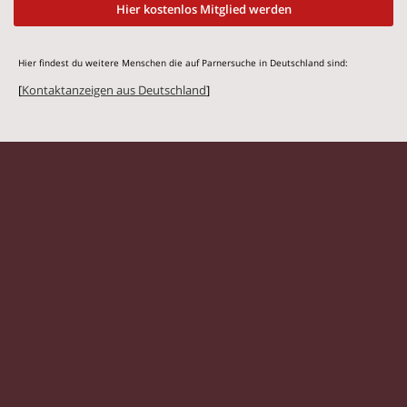
Hier kostenlos Mitglied werden
Hier findest du weitere Menschen die auf Parnersuche in Deutschland sind:
[
Kontaktanzeigen aus Deutschland
]
© 2026 Flirtmit.de |
Impressum
|
Datenschutz
Singles
|
Kontaktanzeigen
|
Partnersuche
|
Frauen
|
Männer
|
Partnersuche Magazin