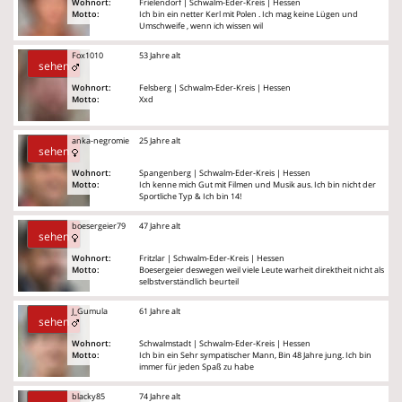
Wohnort:
Frielendorf | Schwalm-Eder-Kreis | Hessen
Motto:
Ich bin ein netter Kerl mit Polen . Ich mag keine Lügen und
Umschweife , wenn ich wissen wil
Fox1010
53 Jahre alt
sehen
Wohnort:
Felsberg | Schwalm-Eder-Kreis | Hessen
Motto:
Xxd
anka-negromie
25 Jahre alt
sehen
Wohnort:
Spangenberg | Schwalm-Eder-Kreis | Hessen
Motto:
Ich kenne mich Gut mit Filmen und Musik aus. Ich bin nicht der
Sportliche Typ & Ich bin 14!
boesergeier79
47 Jahre alt
sehen
Wohnort:
Fritzlar | Schwalm-Eder-Kreis | Hessen
Motto:
Boesergeier deswegen weil viele Leute warheit direktheit nicht als
selbstverständlich beurteil
J_Gumula
61 Jahre alt
sehen
Wohnort:
Schwalmstadt | Schwalm-Eder-Kreis | Hessen
Motto:
Ich bin ein Sehr sympatischer Mann, Bin 48 Jahre jung. Ich bin
immer für jeden Spaß zu habe
blacky85
74 Jahre alt