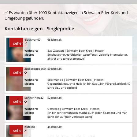
✅ Es wurden über 1000 Kontaktanzeigen in Schwalm-Eder-Kreis und
Umgebung gefunden.
Kontaktanzeigen - Singleprofile
Bluesman60
66 Jahre alt
sehen
Wohnort:
Bad Zwesten | Schwalm-Eder-Kreis | Hessen
Motto:
Emphatischer, gefühlvoller, weltoffener, vielseitig interessierter,
aktiver und temperamentvol
Zuckerpuppe666
59 Jahre alt
sehen
Wohnort:
Edermünde | Schwalm-Eder-Kreis | Hessen
Motto:
Gegenstück gesucht!!! Hallo ich bin Gabi...bin 169 groß,schlank 49
Jahre alt.... und suche d
Sonnenherz42
52 Jahre alt
sehen
Wohnort:
Gestecke | Schwalm-Eder-Kreis | Hessen
Motto:
Ich bin sehr einfühlsam, mache auch jeden Spass mit und man
kann sich auf mich verlassen wenn
ziutek81
45 Jahre alt
sehen