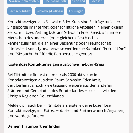
Nordrhein-Westfalen
Rheinland-Pfalz
Saarland
Sachsen
Sachsen-Anhalt
Schleswig-Holstein
Thüringen
Kontaktanzeigen aus Schwalm-Eder-Kreis sind Einträge auf einer
Singlebörse im Internet, oder schriftliche Anzeigen in einer lokalen
Zeitschrift bzw. Zeitung (z.B. aus Schwalm-Eder-Kreis), um andere
Menschen des anderen (oder gleichen) Geschlechts
kennenzulernen, die an einer Beziehung oder Freundschaft
interessiert sind. Typischerweise werden die Rubriken "Er sucht Sie"
und "Sie sucht Ihn" für die Partnersuche genutzt.
Kostenlose Kontaktanzeigen aus Schwalm-Eder-Kreis
Bei Flirtmit.de findest du mehr als 2000 aktive online
Kontaktanzeigen aus dem Raum Schwalm-Eder-Kreis,
darüberhinaus noch viele tausend weitere aus den anderen
Städten und Gemeinden des Bundeslandes Hessen sowie den
übrigen Regionen Deutschlands..
Melde dich auch bei Flirtmit.de an, erstelle deine kosenlose
Kontaktanzeige, mit Fotos, Hobbies und Partnerwunsch-Angaben,
und werde gefunden.
Deinen Traumpartner finden