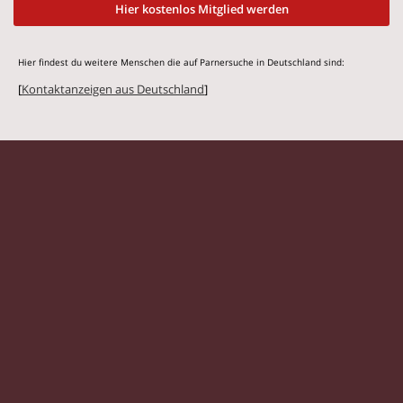
Hier kostenlos Mitglied werden
Hier findest du weitere Menschen die auf Parnersuche in Deutschland sind:
[
Kontaktanzeigen aus Deutschland
]
© 2026 Flirtmit.de |
Impressum
|
Datenschutz
Singles
|
Kontaktanzeigen
|
Partnersuche
|
Frauen
|
Männer
|
Partnersuche Magazin