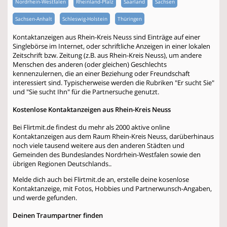
Nordrhein-Westfalen
Rheinland-Pfalz
Saarland
Sachsen
Sachsen-Anhalt
Schleswig-Holstein
Thüringen
Kontaktanzeigen aus Rhein-Kreis Neuss sind Einträge auf einer
Singlebörse im Internet, oder schriftliche Anzeigen in einer lokalen
Zeitschrift bzw. Zeitung (z.B. aus Rhein-Kreis Neuss), um andere
Menschen des anderen (oder gleichen) Geschlechts
kennenzulernen, die an einer Beziehung oder Freundschaft
interessiert sind. Typischerweise werden die Rubriken "Er sucht Sie"
und "Sie sucht Ihn" für die Partnersuche genutzt.
Kostenlose Kontaktanzeigen aus Rhein-Kreis Neuss
Bei Flirtmit.de findest du mehr als 2000 aktive online
Kontaktanzeigen aus dem Raum Rhein-Kreis Neuss, darüberhinaus
noch viele tausend weitere aus den anderen Städten und
Gemeinden des Bundeslandes Nordrhein-Westfalen sowie den
übrigen Regionen Deutschlands..
Melde dich auch bei Flirtmit.de an, erstelle deine kosenlose
Kontaktanzeige, mit Fotos, Hobbies und Partnerwunsch-Angaben,
und werde gefunden.
Deinen Traumpartner finden