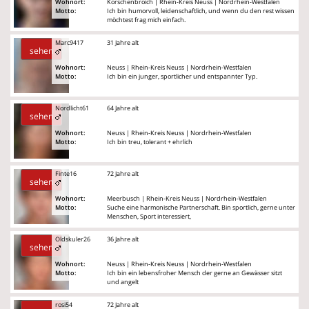
Wohnort:
Korschenbroich | Rhein-Kreis Neuss | Nordrhein-Westfalen
Motto:
Ich bin humorvoll, leidenschaftlich, und wenn du den rest wissen
möchtest frag mich einfach.
Marc9417
31 Jahre alt
sehen
Wohnort:
Neuss | Rhein-Kreis Neuss | Nordrhein-Westfalen
Motto:
Ich bin ein junger, sportlicher und entspannter Typ.
Nordlicht61
64 Jahre alt
sehen
Wohnort:
Neuss | Rhein-Kreis Neuss | Nordrhein-Westfalen
Motto:
Ich bin treu, tolerant + ehrlich
Finte16
72 Jahre alt
sehen
Wohnort:
Meerbusch | Rhein-Kreis Neuss | Nordrhein-Westfalen
Motto:
Suche eine harmonische Partnerschaft. Bin sportlich, gerne unter
Menschen, Sport interessiert,
Oldskuler26
36 Jahre alt
sehen
Wohnort:
Neuss | Rhein-Kreis Neuss | Nordrhein-Westfalen
Motto:
Ich bin ein lebensfroher Mensch der gerne an Gewässer sitzt
und angelt
rosi54
72 Jahre alt