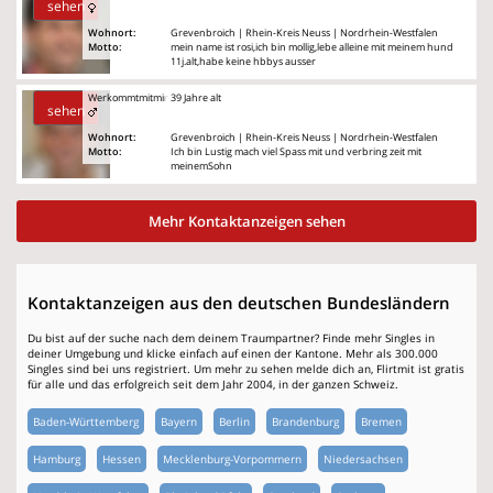
sehen
Wohnort:
Grevenbroich | Rhein-Kreis Neuss | Nordrhein-Westfalen
Motto:
mein name ist rosi,ich bin mollig,lebe alleine mit meinem hund
11j.alt,habe keine hbbys ausser
Werkommtmitmir
39 Jahre alt
sehen
Wohnort:
Grevenbroich | Rhein-Kreis Neuss | Nordrhein-Westfalen
Motto:
Ich bin Lustig mach viel Spass mit und verbring zeit mit
meinemSohn
Mehr Kontaktanzeigen sehen
Kontaktanzeigen aus den deutschen Bundesländern
Du bist auf der suche nach dem deinem Traumpartner? Finde mehr Singles in
deiner Umgebung und klicke einfach auf einen der Kantone. Mehr als 300.000
Singles sind bei uns registriert. Um mehr zu sehen melde dich an, Flirtmit ist gratis
für alle und das erfolgreich seit dem Jahr 2004, in der ganzen Schweiz.
Baden-Württemberg
Bayern
Berlin
Brandenburg
Bremen
Hamburg
Hessen
Mecklenburg-Vorpommern
Niedersachsen