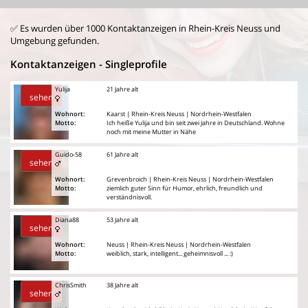
✅ Es wurden über 1000 Kontaktanzeigen in Rhein-Kreis Neuss und
Umgebung gefunden.
Kontaktanzeigen - Singleprofile
Yulija
21 Jahre alt
sehen
Wohnort:
Kaarst | Rhein-Kreis Neuss | Nordrhein-Westfalen
Motto:
Ich heiße Yulija und bin seit zwei Jahre in Deutschland. Wohne
noch mit meine Mutter in Nähe
Guido-58
61 Jahre alt
sehen
Wohnort:
Grevenbroich | Rhein-Kreis Neuss | Nordrhein-Westfalen
Motto:
ziemlich guter Sinn für Humor, ehrlich, freundlich und
verständnisvoll.
Diana88
53 Jahre alt
sehen
Wohnort:
Neuss | Rhein-Kreis Neuss | Nordrhein-Westfalen
Motto:
weiblich, stark, intelligent... geheimnisvoll ... :)
ChrisSmith
38 Jahre alt
sehen