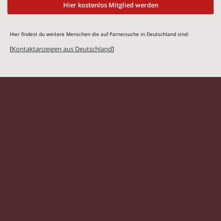
Hier kostenlos Mitglied werden
Hier findest du weitere Menschen die auf Parnersuche in Deutschland sind:
[
Kontaktanzeigen aus Deutschland
]
© 2026 Flirtmit.de |
Impressum
|
Datenschutz
Singles
|
Kontaktanzeigen
|
Partnersuche
|
Frauen
|
Männer
|
Partnersuche Magazin