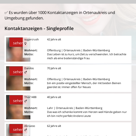
✅ Es wurden über 1000 Kontaktanzeigen in Ortenaukreis und
Umgebung gefunden.
Kontaktanzeigen - Singleprofile
sugarcrush
42 Jahre alt
sehen
Wohnort:
Offenburg | Ortenaukreis | Baden-Württemberg
Motto:
Das Leben ist zu kurz, um Zeit zu verschwenden. Ich betrachte
mich als eine bodenständige Frau
Danilos
70 Jahre alt
sehen
Wohnort:
Offenburg | Ortenaukreis | Baden-Württemberg
Motto:
bin ein positiv eingestellter Mensch, der mit beiden Beinen
geerdet ist. Immer offen für Neues
Thor1488
40 Jahre alt
sehen
Wohnort:
Lahr | Ortenaukreis | Baden-Württemberg
Motto:
Das was ich schenke kommt von Herzen weil Hände geben nur
ich bin nicht perfekt Andere Leute
Abrazoo
62 Jahre alt
sehen