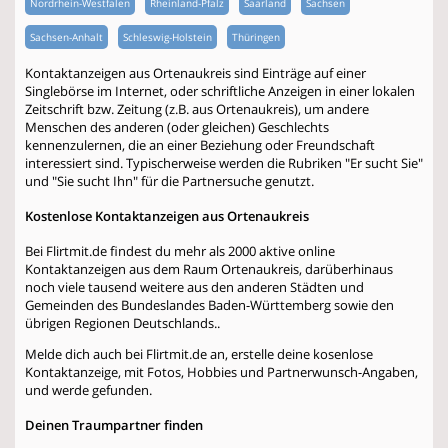
Nordrhein-Westfalen
Rheinland-Pfalz
Saarland
Sachsen
Sachsen-Anhalt
Schleswig-Holstein
Thüringen
Kontaktanzeigen aus Ortenaukreis sind Einträge auf einer
Singlebörse im Internet, oder schriftliche Anzeigen in einer lokalen
Zeitschrift bzw. Zeitung (z.B. aus Ortenaukreis), um andere
Menschen des anderen (oder gleichen) Geschlechts
kennenzulernen, die an einer Beziehung oder Freundschaft
interessiert sind. Typischerweise werden die Rubriken "Er sucht Sie"
und "Sie sucht Ihn" für die Partnersuche genutzt.
Kostenlose Kontaktanzeigen aus Ortenaukreis
Bei Flirtmit.de findest du mehr als 2000 aktive online
Kontaktanzeigen aus dem Raum Ortenaukreis, darüberhinaus
noch viele tausend weitere aus den anderen Städten und
Gemeinden des Bundeslandes Baden-Württemberg sowie den
übrigen Regionen Deutschlands..
Melde dich auch bei Flirtmit.de an, erstelle deine kosenlose
Kontaktanzeige, mit Fotos, Hobbies und Partnerwunsch-Angaben,
und werde gefunden.
Deinen Traumpartner finden