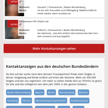
sehen
Wohnort:
Hausach | Ortenaukreis | Baden-Württemberg
Motto:
Ich bin sehr freundlich und hilfsbegierig. Vielleicht helfe ich
immer wieder, wenn es etwas mir
schneemann1962
63 Jahre alt
sehen
Wohnort:
Zuflucht | Ortenaukreis | Baden-Württemberg
Motto:
der steinbock.....lass dich einfach überraschen.lass dein herz,
dein verstand und bauchgefühl
Mehr Kontaktanzeigen sehen
Kontaktanzeigen aus den deutschen Bundesländern
Du bist auf der suche nach dem deinem Traumpartner? Finde mehr Singles in
deiner Umgebung und klicke einfach auf einen der Kantone. Mehr als 300.000
Singles sind bei uns registriert. Um mehr zu sehen melde dich an, Flirtmit ist gratis
für alle und das erfolgreich seit dem Jahr 2004, in der ganzen Schweiz.
Baden-Württemberg
Bayern
Berlin
Brandenburg
Bremen
Hamburg
Hessen
Mecklenburg-Vorpommern
Niedersachsen