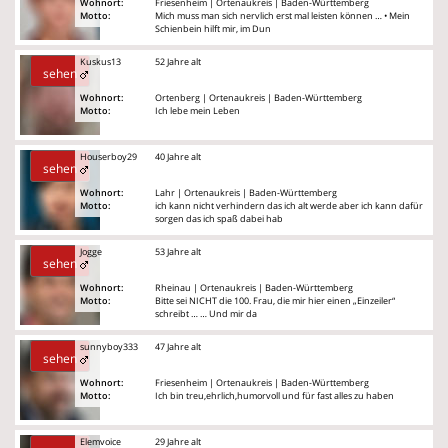
Wohnort:
Friesenheim | Ortenaukreis | Baden-Württemberg
Motto:
Mich muss man sich nervlich erst mal leisten können … • Mein
Schienbein hilft mir, im Dun
Kuskus13
52 Jahre alt
sehen
Wohnort:
Ortenberg | Ortenaukreis | Baden-Württemberg
Motto:
Ich lebe mein Leben
Houserboy29
40 Jahre alt
sehen
Wohnort:
Lahr | Ortenaukreis | Baden-Württemberg
Motto:
ich kann nicht verhindern das ich alt werde aber ich kann dafür
sorgen das ich spaß dabei hab
Jogge
53 Jahre alt
sehen
Wohnort:
Rheinau | Ortenaukreis | Baden-Württemberg
Motto:
Bitte sei NICHT die 100. Frau, die mir hier einen „Einzeiler“
schreibt … … Und mir da
sunnyboy333
47 Jahre alt
sehen
Wohnort:
Friesenheim | Ortenaukreis | Baden-Württemberg
Motto:
Ich bin treu,ehrlich,humorvoll und für fast alles zu haben
Elemvoice
29 Jahre alt