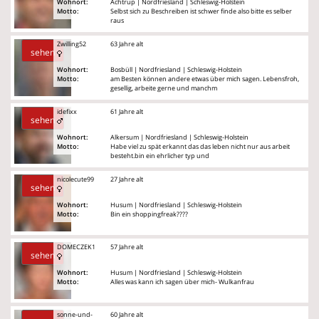
Wohnort:
Achtrup | Nordfriesland | Schleswig-Holstein
Motto:
Selbst sich zu Beschreiben ist schwer finde also bitte es selber
raus
Zwilling52
63 Jahre alt
sehen
Wohnort:
Bosbüll | Nordfriesland | Schleswig-Holstein
Motto:
am Besten können andere etwas über mich sagen. Lebensfroh,
gesellig, arbeite gerne und manchm
idefixx
61 Jahre alt
sehen
Wohnort:
Alkersum | Nordfriesland | Schleswig-Holstein
Motto:
Habe viel zu spät erkannt das das leben nicht nur aus arbeit
besteht.bin ein ehrlicher typ und
nicolecute99
27 Jahre alt
sehen
Wohnort:
Husum | Nordfriesland | Schleswig-Holstein
Motto:
Bin ein shoppingfreak????
DOMECZEK1
57 Jahre alt
sehen
Wohnort:
Husum | Nordfriesland | Schleswig-Holstein
Motto:
Alles was kann ich sagen über mich- Wulkanfrau
sonne-und-
60 Jahre alt