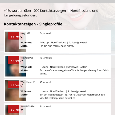
✅ Es wurden über 1000 Kontaktanzeigen in Nordfriesland und
Umgebung gefunden.
Kontaktanzeigen - Singleprofile
meg1972
54 Jahre alt
sehen
Wohnort:
Achtrup | Nordfriesland | Schleswig-Holstein
Motto:
Ich bin nun mal so, nützt nichts.
feewolle008
73 Jahre alt
sehen
Wohnort:
Husum | Nordfriesland | Schleswig-Holstein
Motto:
Suche auf diesem weg eine Affäre für länger.ich mag Französisch
gerne.
Waschbaer55
71 Jahre alt
sehen
Wohnort:
Husum | Nordfriesland | Schleswig-Holstein
Motto:
Bin ein lebenslustiger Typ. Fahre Motorrad, Motorboot, habe
viele Jahre Kampfsport betrieben.
feiwel123456
51 Jahre alt
sehen