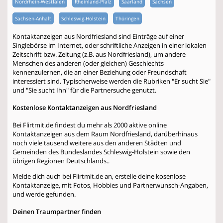
Nordrhein-Westfalen
Rheinland-Pfalz
Saarland
Sachsen
Sachsen-Anhalt
Schleswig-Holstein
Thüringen
Kontaktanzeigen aus Nordfriesland sind Einträge auf einer
Singlebörse im Internet, oder schriftliche Anzeigen in einer lokalen
Zeitschrift bzw. Zeitung (z.B. aus Nordfriesland), um andere
Menschen des anderen (oder gleichen) Geschlechts
kennenzulernen, die an einer Beziehung oder Freundschaft
interessiert sind. Typischerweise werden die Rubriken "Er sucht Sie"
und "Sie sucht Ihn" für die Partnersuche genutzt.
Kostenlose Kontaktanzeigen aus Nordfriesland
Bei Flirtmit.de findest du mehr als 2000 aktive online
Kontaktanzeigen aus dem Raum Nordfriesland, darüberhinaus
noch viele tausend weitere aus den anderen Städten und
Gemeinden des Bundeslandes Schleswig-Holstein sowie den
übrigen Regionen Deutschlands..
Melde dich auch bei Flirtmit.de an, erstelle deine kosenlose
Kontaktanzeige, mit Fotos, Hobbies und Partnerwunsch-Angaben,
und werde gefunden.
Deinen Traumpartner finden