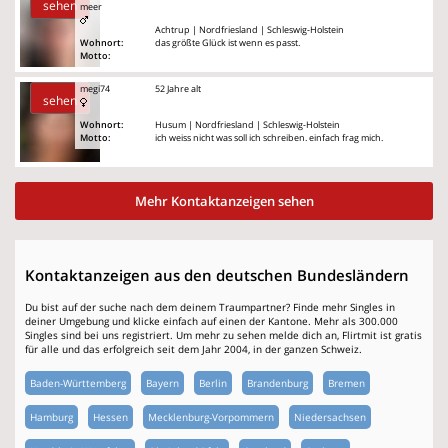
sehen
meer
Achtrup | Nordfriesland | Schleswig-Holstein
Wohnort:
das größte Glück ist wenn es passt.
Motto:
megi74
52 Jahre alt
sehen
Wohnort:
Husum | Nordfriesland | Schleswig-Holstein
Motto:
ich weiss nicht was soll ich schreiben. einfach frag mich.
Mehr Kontaktanzeigen sehen
Kontaktanzeigen aus den deutschen Bundesländern
Du bist auf der suche nach dem deinem Traumpartner? Finde mehr Singles in
deiner Umgebung und klicke einfach auf einen der Kantone. Mehr als 300.000
Singles sind bei uns registriert. Um mehr zu sehen melde dich an, Flirtmit ist gratis
für alle und das erfolgreich seit dem Jahr 2004, in der ganzen Schweiz.
Baden-Württemberg
Bayern
Berlin
Brandenburg
Bremen
Hamburg
Hessen
Mecklenburg-Vorpommern
Niedersachsen