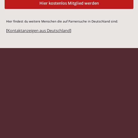
Hier kostenlos Mitglied werden
Hier findest du weitere Menschen die auf Parnersuche in Deutschland sind:
[
Kontaktanzeigen aus Deutschland
]
© 2026 Flirtmit.de |
Impressum
|
Datenschutz
Singles
|
Kontaktanzeigen
|
Partnersuche
|
Frauen
|
Männer
|
Partnersuche Magazin