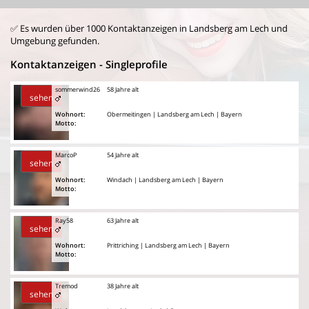
✅ Es wurden über 1000 Kontaktanzeigen in Landsberg am Lech und
Umgebung gefunden.
Kontaktanzeigen - Singleprofile
sommerwind26
58 Jahre alt
sehen
Wohnort:
Obermeitingen | Landsberg am Lech | Bayern
Motto:
MarcoP
54 Jahre alt
sehen
Wohnort:
Windach | Landsberg am Lech | Bayern
Motto:
Ray58
63 Jahre alt
sehen
Wohnort:
Prittriching | Landsberg am Lech | Bayern
Motto:
Tremod
38 Jahre alt
sehen