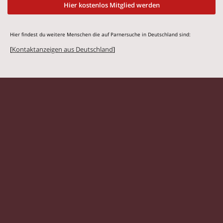
Hier kostenlos Mitglied werden
Hier findest du weitere Menschen die auf Parnersuche in Deutschland sind:
[
Kontaktanzeigen aus Deutschland
]
© 2026 Flirtmit.de |
Impressum
|
Datenschutz
Singles
|
Kontaktanzeigen
|
Partnersuche
|
Frauen
|
Männer
|
Partnersuche Magazin