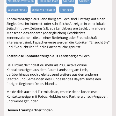
Nordrhein-Westfalen
Rheinland-Pfalz
Saarland
Sachsen
Sachsen-Anhalt
Schleswig-Holstein
Thüringen
Kontaktanzeigen aus Landsberg am Lech sind Einträge auf einer
Singlebörse im Internet, oder schriftliche Anzeigen in einer lokalen
Zeitschrift bzw. Zeitung (z.B. aus Landsberg am Lech), um andere
Menschen des anderen (oder gleichen) Geschlechts
kennenzulernen, die an einer Beziehung oder Freundschaft
interessiert sind. Typischerweise werden die Rubriken "Er sucht Sie"
und "Sie sucht Ihn" für die Partnersuche genutzt.
Kostenlose Kontaktanzeigen aus Landsberg am Lech
Bei Flirtmit.de findest du mehr als 2000 aktive online
Kontaktanzeigen aus dem Raum Landsberg am Lech,
darüberhinaus noch viele tausend weitere aus den anderen
Städten und Gemeinden des Bundeslandes Bayern sowie den
übrigen Regionen Deutschlands..
Melde dich auch bei Flirtmit.de an, erstelle deine kosenlose
Kontaktanzeige, mit Fotos, Hobbies und Partnerwunsch-Angaben,
und werde gefunden.
Deinen Traumpartner finden