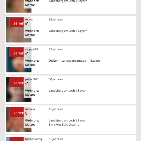
Wohnort:
Landsberg am Lech | Bayern
Motto:
Axion
65 Jahre alt
sehen
Wohnort:
Landsberg am Lech | Bayern
Motto:
stoppel58
67 Jahre alt
sehen
Wohnort:
Dießen | Landsberg am Lech | Bayern
Motto:
peter1671
50 Jahre alt
sehen
Wohnort:
Landsberg am Lech | Bayern
Motto:
Asraela
41 Jahre alt
sehen
Wohnort:
Landsberg am Lech | Bayern
Motto:
Bin etwas Schüchtern...
Meinerwenig
61 Jahre alt