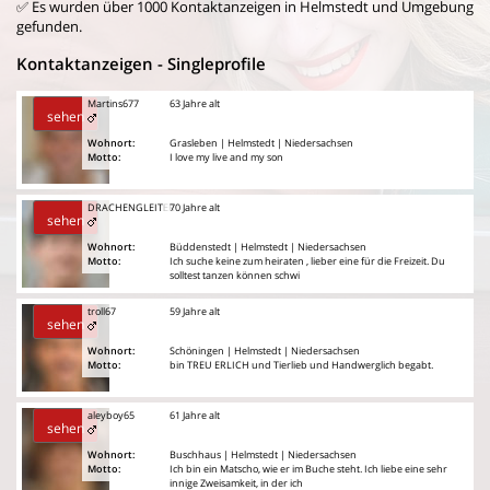
✅ Es wurden über 1000 Kontaktanzeigen in Helmstedt und Umgebung
gefunden.
Kontaktanzeigen - Singleprofile
Martins677
63 Jahre alt
sehen
Wohnort:
Grasleben | Helmstedt | Niedersachsen
Motto:
I love my live and my son
DRACHENGLEITER
70 Jahre alt
sehen
Wohnort:
Büddenstedt | Helmstedt | Niedersachsen
Motto:
Ich suche keine zum heiraten , lieber eine für die Freizeit. Du
solltest tanzen können schwi
troll67
59 Jahre alt
sehen
Wohnort:
Schöningen | Helmstedt | Niedersachsen
Motto:
bin TREU ERLICH und Tierlieb und Handwerglich begabt.
aleyboy65
61 Jahre alt
sehen
Wohnort:
Buschhaus | Helmstedt | Niedersachsen
Motto:
Ich bin ein Matscho, wie er im Buche steht. Ich liebe eine sehr
innige Zweisamkeit, in der ich