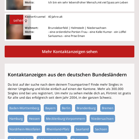
Motto:
Ich bin ein sehr lebensfroher Mensch,mit viel Spass am Leben
KleinerKruemel
40 Jahre alt
sehen
Wohnort:
Brunsleberfeld | Helmstedt | Niedersachsen
Motto:
- eine ordentliche Portion Frau - eine Kelle Humor - ein Löffel
Sarkasmus - eine Prise Eman
Mehr Kontaktanzeigen sehen
Kontaktanzeigen aus den deutschen Bundesländern
Du bist auf der suche nach dem deinem Traumpartner? Finde mehr Singles in
deiner Umgebung und klicke einfach auf einen der Kantone. Mehr als 300.000
Singles sind bei uns registriert. Um mehr zu sehen melde dich an, Flirtmit ist gratis
für alle und das erfolgreich seit dem Jahr 2004, in der ganzen Schweiz.
Baden-Württemberg
Bayern
Berlin
Brandenburg
Bremen
Hamburg
Hessen
Mecklenburg-Vorpommern
Niedersachsen
Nordrhein-Westfalen
Rheinland-Pfalz
Saarland
Sachsen