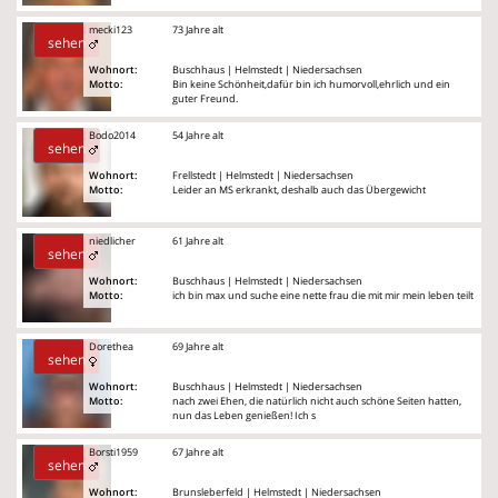
mecki123
73 Jahre alt
sehen
Wohnort:
Buschhaus | Helmstedt | Niedersachsen
Motto:
Bin keine Schönheit,dafür bin ich humorvoll,ehrlich und ein
guter Freund.
Bodo2014
54 Jahre alt
sehen
Wohnort:
Frellstedt | Helmstedt | Niedersachsen
Motto:
Leider an MS erkrankt, deshalb auch das Übergewicht
niedlicher
61 Jahre alt
sehen
Wohnort:
Buschhaus | Helmstedt | Niedersachsen
Motto:
ich bin max und suche eine nette frau die mit mir mein leben teilt
Dorethea
69 Jahre alt
sehen
Wohnort:
Buschhaus | Helmstedt | Niedersachsen
Motto:
nach zwei Ehen, die natürlich nicht auch schöne Seiten hatten,
nun das Leben genießen! Ich s
Borsti1959
67 Jahre alt
sehen
Wohnort:
Brunsleberfeld | Helmstedt | Niedersachsen