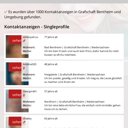
✅ Es wurden über 1000 Kontaktanzeigen in Grafschaft Bentheim und
Umgebung gefunden.
Kontaktanzeigen - Singleprofile
simonpetrus
77 Jahre alt
sehen
Wohnort:
Bad Bentheim | Grafschaft Bentheim | Niedersachsen
Motto:
Ich bin kein Frosch und auch kein Prinz, dafür kannst Du mich
küssen so oft Du möchtest.
Adeline020
48 Jahre alt
sehen
Wohnort:
Hoogstede | Grafschaft Bentheim | Niedersachsen
Motto:
Ich bin positiv, gesellig und kreativ. Ich mag es, die Leute glücklich
zu machen und ihnen ein
Zwergin461
57 Jahre alt
sehen
Wohnort:
Nordhorn | Grafschaft Bentheim | Niedersachsen
Motto:
Ich bin eine liebe ehrliche Frau die einfach nicht im Keller gehen
muss um zu lachen.
cheeby
65 Jahre alt
sehen