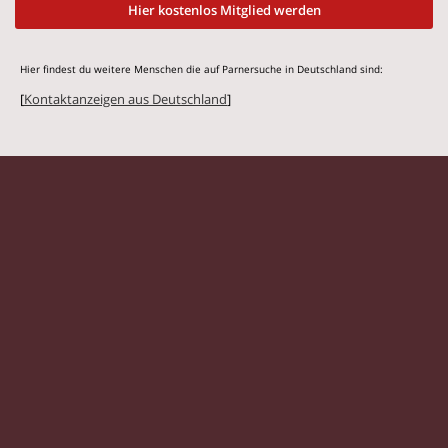
Hier kostenlos Mitglied werden
Hier findest du weitere Menschen die auf Parnersuche in Deutschland sind:
[
Kontaktanzeigen aus Deutschland
]
© 2026 Flirtmit.de |
Impressum
|
Datenschutz
Singles
|
Kontaktanzeigen
|
Partnersuche
|
Frauen
|
Männer
|
Partnersuche Magazin