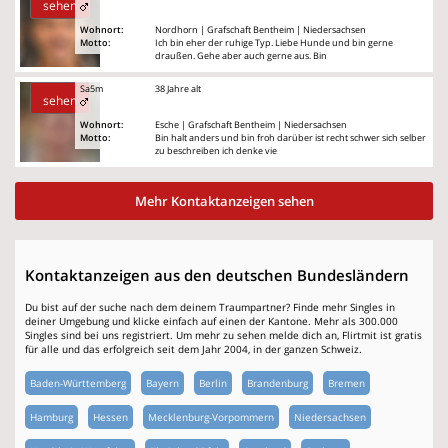
sehen
Wohnort:
Nordhorn | Grafschaft Bentheim | Niedersachsen
Motto:
Ich bin eher der ruhige Typ. Liebe Hunde und bin gerne
draußen. Gehe aber auch gerne aus. Bin
Sa5m
38 Jahre alt
sehen
Wohnort:
Esche | Grafschaft Bentheim | Niedersachsen
Motto:
Bin halt anders und bin froh darüber ist recht schwer sich selber
zu beschreiben ich denke vie
Mehr Kontaktanzeigen sehen
Kontaktanzeigen aus den deutschen Bundesländern
Du bist auf der suche nach dem deinem Traumpartner? Finde mehr Singles in
deiner Umgebung und klicke einfach auf einen der Kantone. Mehr als 300.000
Singles sind bei uns registriert. Um mehr zu sehen melde dich an, Flirtmit ist gratis
für alle und das erfolgreich seit dem Jahr 2004, in der ganzen Schweiz.
Baden-Württemberg
Bayern
Berlin
Brandenburg
Bremen
Hamburg
Hessen
Mecklenburg-Vorpommern
Niedersachsen