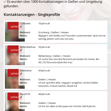
✅ Es wurden über 1000 Kontaktanzeigen in Gießen und Umgebung
gefunden.
Kontaktanzeigen - Singleprofile
123Bastler
74 Jahre alt
sehen
Wohnort:
Grünberg | Gießen | Hessen
Motto:
Mag gern mit Familie und Freunden zusammensein. Sport ist not-
wendig, jedoch nicht das non plus
StefanMatthias
59 Jahre alt
sehen
Wohnort:
Wettenberg | Gießen | Hessen
Motto:
Ich suche hier eine fest Partnerin,am besten für immer. Bin
49,1,76,70,humorvoll,ehrlich treu
bleibtlocker
69 Jahre alt
sehen
Wohnort:
Gießen | Hessen
Motto:
Ich bin sportlich aktiv, mag gern ausgehen, schöne Städte
besuchen, Urlaub machen, Musik hör
Papa3278
48 Jahre alt
sehen
Wohnort:
Gießen | Hessen
Motto:
Ich bin ein allein erzieh.papa von.3 kinder seid 8 jahren