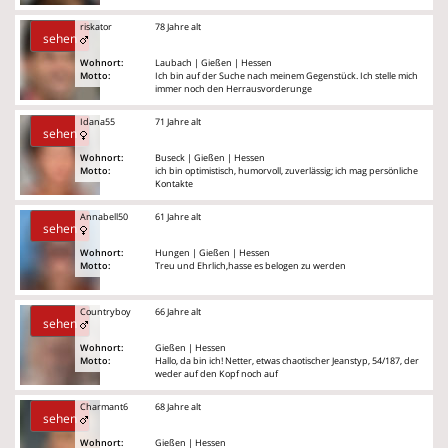
riskator
78 Jahre alt
sehen
Wohnort:
Laubach | Gießen | Hessen
Motto:
Ich bin auf der Suche nach meinem Gegenstück. Ich stelle mich
immer noch den Herrausvorderunge
Idana55
71 Jahre alt
sehen
Wohnort:
Buseck | Gießen | Hessen
Motto:
ich bin optimistisch, humorvoll, zuverlässig; ich mag persönliche
Kontakte
Annabell50
61 Jahre alt
sehen
Wohnort:
Hungen | Gießen | Hessen
Motto:
Treu und Ehrlich,hasse es belogen zu werden
Countryboy
66 Jahre alt
sehen
Wohnort:
Gießen | Hessen
Motto:
Hallo, da bin ich! Netter, etwas chaotischer Jeanstyp, 54/187, der
weder auf den Kopf noch auf
Charmant6
68 Jahre alt
sehen
Wohnort:
Gießen | Hessen