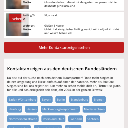
Motto:
ich suche die frau.. die mit mir das gestern vergessen möchte..
das heute geniessen..und
Zwilling05
59 Jahre alt
sehen
Wohnort:
Gießen | Hessen
Motto:
ich bin halt ein typischer Zwilling, was ich nicht will, will ich nicht
und was ich haben will
Mehr Kontaktanzeigen sehen
Kontaktanzeigen aus den deutschen Bundesländern
Du bist auf der suche nach dem deinem Traumpartner? Finde mehr Singles in
deiner Umgebung und klicke einfach auf einen der Kantone. Mehr als 300.000
Singles sind bei uns registriert. Um mehr zu sehen melde dich an, Flirtmit ist gratis
für alle und das erfolgreich seit dem Jahr 2004, in der ganzen Schweiz.
Baden-Württemberg
Bayern
Berlin
Brandenburg
Bremen
Hamburg
Hessen
Mecklenburg-Vorpommern
Niedersachsen
Nordrhein-Westfalen
Rheinland-Pfalz
Saarland
Sachsen