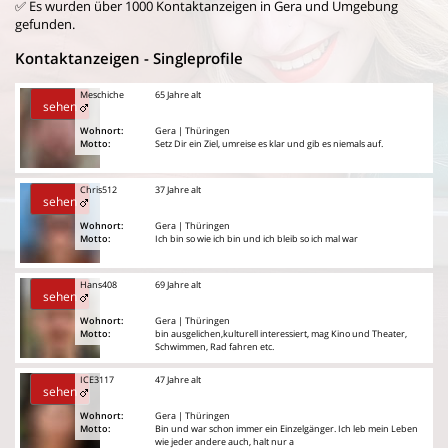
✅ Es wurden über 1000 Kontaktanzeigen in Gera und Umgebung
gefunden.
Kontaktanzeigen - Singleprofile
Meschiche
65 Jahre alt
sehen
Wohnort:
Gera | Thüringen
Motto:
Setz Dir ein Ziel, umreise es klar und gib es niemals auf.
Chris512
37 Jahre alt
sehen
Wohnort:
Gera | Thüringen
Motto:
Ich bin so wie ich bin und ich bleib so ich mal war
Hans408
69 Jahre alt
sehen
Wohnort:
Gera | Thüringen
Motto:
bin ausgelichen,kulturell interessiert, mag Kino und Theater,
Schwimmen, Rad fahren etc.
ICE3117
47 Jahre alt
sehen
Wohnort:
Gera | Thüringen
Motto:
Bin und war schon immer ein Einzelgänger. Ich leb mein Leben
wie jeder andere auch, halt nur a