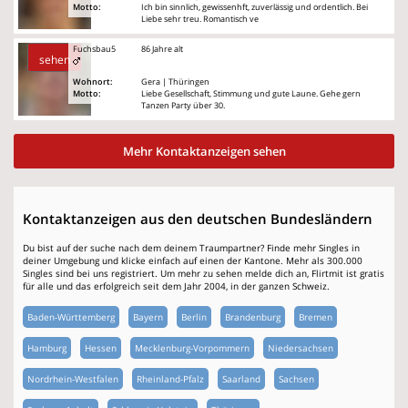
Motto:
Ich bin sinnlich, gewissenhft, zuverlässig und ordentlich. Bei
Liebe sehr treu. Romantisch ve
Fuchsbau5
86 Jahre alt
sehen
Wohnort:
Gera | Thüringen
Motto:
Liebe Gesellschaft, Stimmung und gute Laune. Gehe gern
Tanzen Party über 30.
Mehr Kontaktanzeigen sehen
Kontaktanzeigen aus den deutschen Bundesländern
Du bist auf der suche nach dem deinem Traumpartner? Finde mehr Singles in
deiner Umgebung und klicke einfach auf einen der Kantone. Mehr als 300.000
Singles sind bei uns registriert. Um mehr zu sehen melde dich an, Flirtmit ist gratis
für alle und das erfolgreich seit dem Jahr 2004, in der ganzen Schweiz.
Baden-Württemberg
Bayern
Berlin
Brandenburg
Bremen
Hamburg
Hessen
Mecklenburg-Vorpommern
Niedersachsen
Nordrhein-Westfalen
Rheinland-Pfalz
Saarland
Sachsen