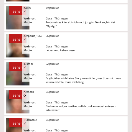
ball90
79 Jahre alt
sehen
Wohnort:
Gera | Thüringen
Motto:
Trotz meines Alters bin ich noch jung im Denken ,bin Kein
"Opatyp"
derpaule_1960
66 Jahre alt
sehen
Wohnort:
Gera | Thüringen
Motto:
Leben und Leben lassen
suschar
62 Jahre alt
sehen
Wohnort:
Gera | Thüringen
Motto:
Es gibt über mich keine Story zu erzählen, wer über mich was
wissen möchte, muss mich läng
netbook
64 Jahre alt
sehen
Wohnort:
Gera | Thüringen
Motto:
Bin humorvoll,kontaktfreundlich und an nette Leute sehr
interessiert.
-Harmonie-
64 Jahre alt
sehen
Wohnort:
Gera | Thüringen