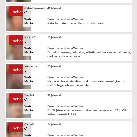
Gefuehlsmensch
49 Jahre alt
sehen
Wohnort:
Essen | Nordrhein-Westfalen
Motto:
Naturliebhaber, treuer Mann, sportlich aktiv.
Nike1975
51 Jahre alt
sehen
Wohnort:
Essen | Nordrhein-Westfalen
Motto:
Bin selbstbewusst, zielstrebig, selbstkritisch, interessiert, ehrgeizig
und finde immer einen W
angnetha
71 Jahre alt
sehen
Wohnort:
Essen | Nordrhein-Westfalen
Motto:
ich bin ein bodenständiger und humorvoller mensch,kann auch
mal fünfe gerade sein lassen, den
Tom86k
39 Jahre alt
sehen
Wohnort:
Essen | Nordrhein-Westfalen
Motto:
Bin 29 Jahre alt , aber viele schätzen mich eher so auf 22 :) . Will
vielleicht soziale Arbeit
Campi31
54 Jahre alt
sehen
Wohnort:
Essen | Nordrhein-Westfalen