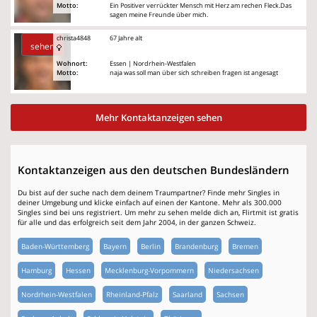
Motto:
Ein Positiver verrückter Mensch mit Herz am rechen Fleck.Das
sagen meine Freunde über mich.
christa4848
67 Jahre alt
sehen
Wohnort:
Essen | Nordrhein-Westfalen
Motto:
naja was soll man über sich schreiben fragen ist angesagt
Mehr Kontaktanzeigen sehen
Kontaktanzeigen aus den deutschen Bundesländern
Du bist auf der suche nach dem deinem Traumpartner? Finde mehr Singles in
deiner Umgebung und klicke einfach auf einen der Kantone. Mehr als 300.000
Singles sind bei uns registriert. Um mehr zu sehen melde dich an, Flirtmit ist gratis
für alle und das erfolgreich seit dem Jahr 2004, in der ganzen Schweiz.
Baden-Württemberg
Bayern
Berlin
Brandenburg
Bremen
Hamburg
Hessen
Mecklenburg-Vorpommern
Niedersachsen
Nordrhein-Westfalen
Rheinland-Pfalz
Saarland
Sachsen