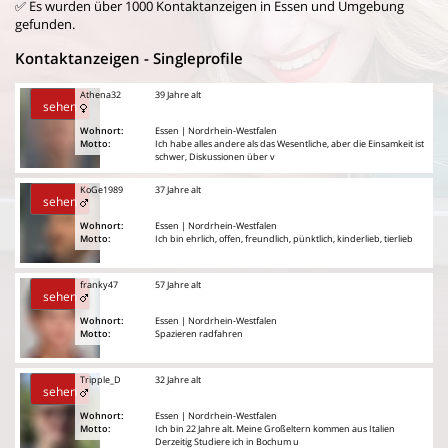
✅ Es wurden über 1000 Kontaktanzeigen in Essen und Umgebung
gefunden.
Kontaktanzeigen - Singleprofile
Athena32
39 Jahre alt
sehen
Wohnort:
Essen | Nordrhein-Westfalen
Motto:
Ich habe alles andere als das Wesentliche, aber die Einsamkeit ist
schwer, Diskussionen über v
KoGe1989
37 Jahre alt
sehen
Wohnort:
Essen | Nordrhein-Westfalen
Motto:
Ich bin ehrlich, offen, freundlich, pünktlich, kinderlieb, tierlieb
franky47
57 Jahre alt
sehen
Wohnort:
Essen | Nordrhein-Westfalen
Motto:
Spazieren radfahren
Tripple_D
32 Jahre alt
sehen
Wohnort:
Essen | Nordrhein-Westfalen
Motto:
Ich bin 22 Jahre alt. Meine Großeltern kommen aus Italien
Derzeitig Studiere ich in Bochum u