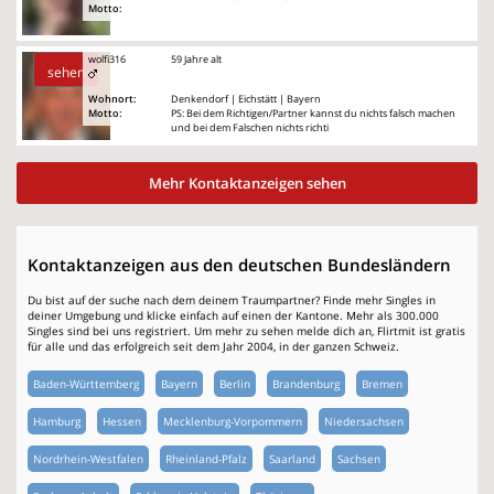
Motto:
wolfi316
59 Jahre alt
sehen
Wohnort:
Denkendorf | Eichstätt | Bayern
Motto:
PS: Bei dem Richtigen/Partner kannst du nichts falsch machen
und bei dem Falschen nichts richti
Mehr Kontaktanzeigen sehen
Kontaktanzeigen aus den deutschen Bundesländern
Du bist auf der suche nach dem deinem Traumpartner? Finde mehr Singles in
deiner Umgebung und klicke einfach auf einen der Kantone. Mehr als 300.000
Singles sind bei uns registriert. Um mehr zu sehen melde dich an, Flirtmit ist gratis
für alle und das erfolgreich seit dem Jahr 2004, in der ganzen Schweiz.
Baden-Württemberg
Bayern
Berlin
Brandenburg
Bremen
Hamburg
Hessen
Mecklenburg-Vorpommern
Niedersachsen
Nordrhein-Westfalen
Rheinland-Pfalz
Saarland
Sachsen