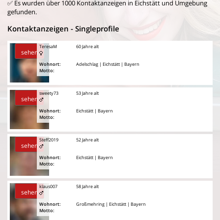
✅ Es wurden über 1000 Kontaktanzeigen in Eichstätt und Umgebung
gefunden.
Kontaktanzeigen - Singleprofile
TeresaM
60 Jahre alt
sehen
Wohnort:
Adelschlag | Eichstätt | Bayern
Motto:
sweety73
53 Jahre alt
sehen
Wohnort:
Eichstätt | Bayern
Motto:
Steff2019
52 Jahre alt
sehen
Wohnort:
Eichstätt | Bayern
Motto:
klaus007
58 Jahre alt
sehen
Wohnort:
Großmehring | Eichstätt | Bayern
Motto: