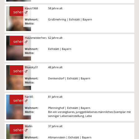
klaus1968
58 Jahre alt
sehen
Wohnort:
Großmehring | Eichstätt | Bayern
Motto:
Hausmeisterherz
62 Jahre alt
sehen
Wohnort:
Eichstätt | Bayern
Motto:
Bluesky01
48 Jahre alt
sehen
Wohnort:
Denkendorf | Eichstätt | Bayern
Motto:
hari45
81 Jahre alt
sehen
Wohnort:
Pfenninghof | Eichstätt | Bayern
Motto:
Bin ein vorzeigbares, junggebliebenes männliches Exemplar mit
sonniger Lebenseinstellung. Lebe
Mallin
37 Jahre alt
sehen
Wohnort:
Altmannstein | Eichstätt | Bayern