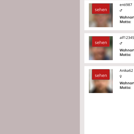
enti987
sehen
Wohnort
Motto:
alf1234
sehen
Wohnort
Motto:
Anika62
sehen
Wohnort
Motto: