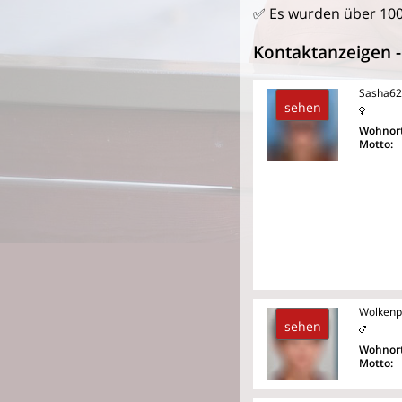
✅ Es wurden über 10
Kontaktanzeigen - 
Sasha62
sehen
Wohnort
Motto:
Wolkenp
sehen
Wohnort
Motto: