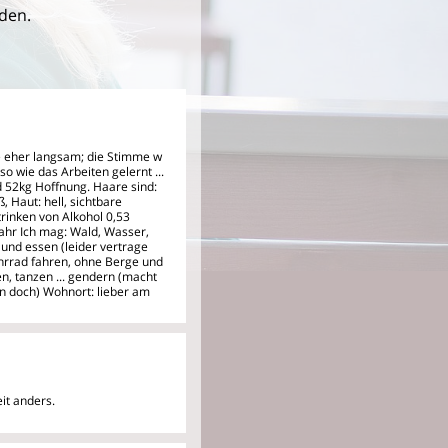
den.
e eher langsam; die Stimme w
o wie das Arbeiten gelernt ...
d 52kg Hoffnung. Haare sind:
, Haut: hell, sichtbare
rinken von Alkohol 0,53
 Jahr Ich mag: Wald, Wasser,
 und essen (leider vertrage
 Fahrrad fahren, ohne Berge und
en, tanzen ... gendern (macht
hen doch) Wohnort: lieber am
it anders.