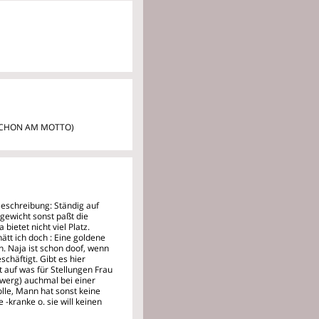
 SCHON AM MOTTO)
eschreibung: Ständig auf
rgewicht sonst paßt die
bietet nicht viel Platz.
tt ich doch : Eine goldene
n. Naja ist schon doof, wenn
schäftigt. Gibt es hier
t auf was für Stellungen Frau
Zwerg) auchmal bei einer
lle, Mann hat sonst keine
-kranke o. sie will keinen