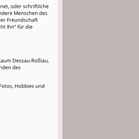
et, oder schriftliche
m andere Menschen des
der Freundschaft
ht Ihn" für die
m Raum Dessau-Roßlau,
inden des
t Fotos, Hobbies und