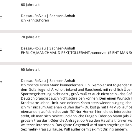
68 Jahre alt
Dessau-Roßlau | Sachsen-Anhalt
:
ich kann zuhören
5
70 Jahre alt
Dessau-Roßlau | Sachsen-Anhalt
:
EHRLICH,MANCHMAL DIREKT,TOLLERANT,humorvoll (SIEHT MAN
65 Jahre alt
Dessau-Roßlau | Sachsen-Anhalt
:
Ich möchte einen Mann kennenlernen. Ein Exemplar mit folgender B
dem
Sofa liegend, Alkoholtrinkend und Rauchend, mit reichlich Übe
Sportbegeisterung nicht dazu, groß muß er auch nicht sein - das Sofa 
Deutsch brauchst auch nicht schreiben können. Den einen Wunsch hä
Kreditkarte -ohne Limit- von deinem Konto stets wieder ausgegliche
ich mir nix zum Anziehen kaufen darf - Du bist ja mit H4TV vollauf be
niemanden, auf den dies zutrifft? Nur Herren hier, die es interessier
steht, ob man sich rasiert und ähnliche Fragen. Oder ob Mann (als 
großen Frau darf. Oder die Anfrage: ob Frau den Haushalt führen wo
weiteren Interessen. Das glatte Gegenteil wird auch angefragt: Habe 
Sex mehr- Frau zu Hause. Will außer dem Sex mit Dir, nix ändern.