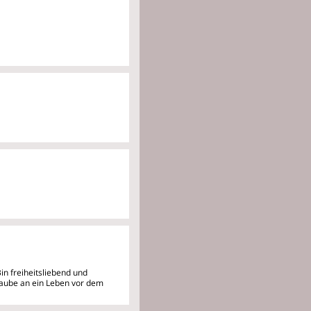
Bin freiheitsliebend und
aube an ein Leben vor dem