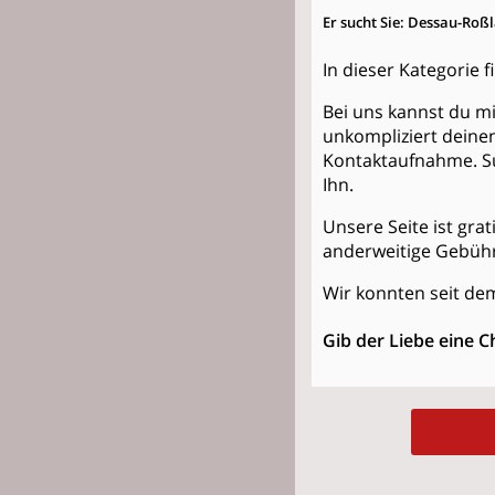
Er sucht Sie: Dessau-Roß
In dieser Kategorie
Bei uns kannst du mi
unkompliziert deinen
Kontaktaufnahme. Su
Ihn
.
Unsere Seite ist grat
anderweitige Gebühr
Wir konnten seit dem
Gib der Liebe eine C