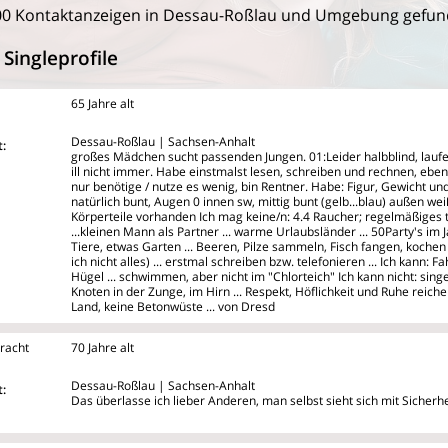
00 Kontaktanzeigen in Dessau-Roßlau und Umgebung gefun
Singleprofile
65 Jahre alt
Dessau-Roßlau | Sachsen-Anhalt
:
großes Mädchen sucht passenden Jungen. 01:Leider halbblind, lauf
ill nicht immer. Habe einstmalst lesen, schreiben und rechnen, ebens
nur benötige / nutze es wenig, bin Rentner. Habe: Figur, Gewicht un
natürlich bunt, Augen 0 innen sw, mittig bunt (gelb...blau) außen weiß
Körperteile vorhanden Ich mag keine/n: 4.4 Raucher; regelmäßiges t
...kleinen Mann als Partner ... warme Urlaubsländer ... 50Party's im
Tiere, etwas Garten ... Beeren, Pilze sammeln, Fisch fangen, kochen
ich nicht alles) ... erstmal schreiben bzw. telefonieren ... Ich kann:
Hügel ... schwimmen, aber nicht im "Chlorteich" Ich kann nicht: sing
Knoten in der Zunge, im Hirn ... Respekt, Höflichkeit und Ruhe reic
Land, keine Betonwüste ... von Dresd
racht
70 Jahre alt
Dessau-Roßlau | Sachsen-Anhalt
:
Das überlasse ich lieber Anderen, man selbst sieht sich mit Sicherhe