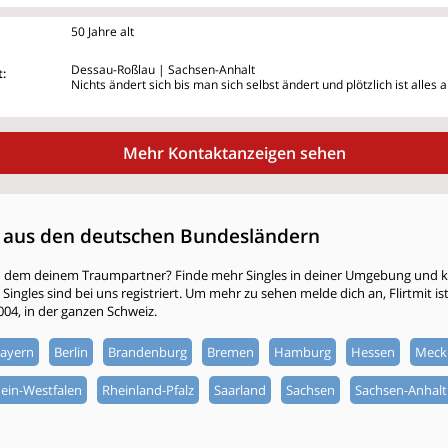
50 Jahre alt
Dessau-Roßlau | Sachsen-Anhalt
:
Nichts ändert sich bis man sich selbst ändert und plötzlich ist alles 
Mehr Kontaktanzeigen sehen
 aus den deutschen Bundesländern
h dem deinem Traumpartner? Finde mehr Singles in deiner Umgebung und kli
ingles sind bei uns registriert. Um mehr zu sehen melde dich an, Flirtmit ist 
2004, in der ganzen Schweiz.
ayern
Berlin
Brandenburg
Bremen
Hamburg
Hessen
Meck
ein-Westfalen
Rheinland-Pfalz
Saarland
Sachsen
Sachsen-Anhalt