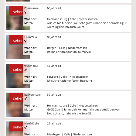
Pomeranze
60 Jahre alt
sehen
Wohnort:
Hermannsburg | Celle | Niedersachsen
Motto:
Also ich bin für eine Frau sehr gross u.habe eine normale Figur.
Allerdings bin ich auch Rauch
Hummel46
80 Jahre alt
sehen
Wohnort:
Bergen | Celle | Niedersachsen
Motto:
ich bin ehrlich, spontan, humorvoll
wuschel83
42 Jahre alt
sehen
Wohnort:
Faßberg | Celle | Niedersachsen
Motto:
ich suche nach ner festen bezieung
ballkuenstler
39 Jahre alt
sehen
Wohnort:
Hermannsburg | Celle | Niedersachsen
Motto:
Grüß Gott ;-) & nein, ich komme nicht aus dem Süden von
Deutschland, habe mir die Begrüß
Nico96Celle
29 Jahre alt
sehen
Wohnort:
Nienhagen | Celle | Niedersachsen