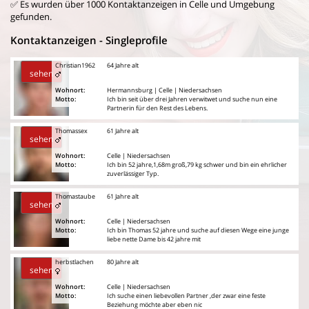
✅ Es wurden über 1000 Kontaktanzeigen in Celle und Umgebung
gefunden.
Kontaktanzeigen - Singleprofile
Christian1962
64 Jahre alt
sehen
Wohnort:
Hermannsburg | Celle | Niedersachsen
Motto:
Ich bin seit über drei Jahren verwitwet und suche nun eine
Partnerin für den Rest des Lebens.
Thomassex
61 Jahre alt
sehen
Wohnort:
Celle | Niedersachsen
Motto:
Ich bin 52 jahre,1,68m groß,79 kg schwer und bin ein ehrlicher
zuverlässiger Typ.
Thomastaube
61 Jahre alt
sehen
Wohnort:
Celle | Niedersachsen
Motto:
Ich bin Thomas 52 jahre und suche auf diesen Wege eine junge
liebe nette Dame bis 42 jahre mit
herbstlachen
80 Jahre alt
sehen
Wohnort:
Celle | Niedersachsen
Motto:
Ich suche einen liebevollen Partner ,der zwar eine feste
Beziehung möchte aber eben nic