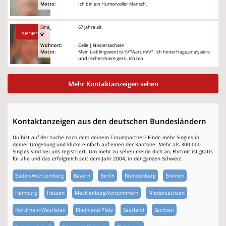
Motto:
Ich bin ein Humorvoller Mensch.
Sina_
67 Jahre alt
sehen
Wohnort:
Celle | Niedersachsen
Motto:
Mein Lieblingswort ist \\\"Warum\\\". Ich hinterfrage,analysiere
und recherchiere gern. Ich bin
Mehr Kontaktanzeigen sehen
Kontaktanzeigen aus den deutschen Bundesländern
Du bist auf der suche nach dem deinem Traumpartner? Finde mehr Singles in
deiner Umgebung und klicke einfach auf einen der Kantone. Mehr als 300.000
Singles sind bei uns registriert. Um mehr zu sehen melde dich an, Flirtmit ist gratis
für alle und das erfolgreich seit dem Jahr 2004, in der ganzen Schweiz.
Baden-Württemberg
Bayern
Berlin
Brandenburg
Bremen
Hamburg
Hessen
Mecklenburg-Vorpommern
Niedersachsen
Nordrhein-Westfalen
Rheinland-Pfalz
Saarland
Sachsen